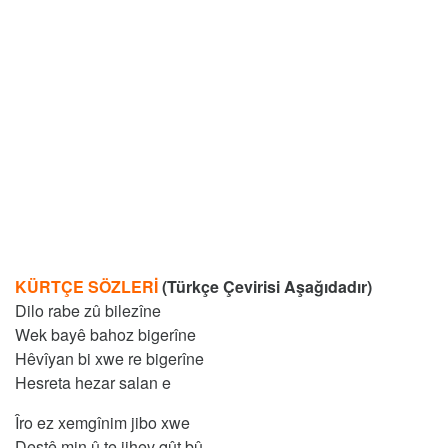
KÜRTÇE SÖZLERİ
(Türkçe Çevirisi Aşağıdadır)
Dilo rabe zû bilezîne
Wek bayê bahoz bigerîne
Hêvîyan bi xwe re bigerîne
Hesreta hezar salan e
Îro ez xemgînim jibo xwe
Destê min û te jihev qût bû