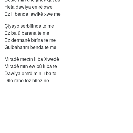
Heta dawîya emrê xwe
Ez li benda lawikê xwe me
Çîyayo serbilinda te me
Ez ba û barana te me
Ez dermanê birîna te me
Gulbaharim benda te me
Miradê mezin li ba Xwedê
Miradê min ew bû li ba te
Dawîya emrê min li ba te
Dilo rabe lez bilezîne