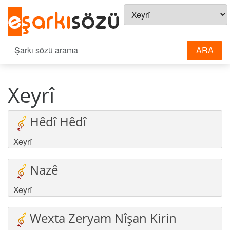
Xeyrî
Hêdî Hêdî
Xeyrî
Nazê
Xeyrî
Wexta Zeryam Nîşan Kirin