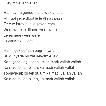
Öleyim vallah vallah
Hat havina gunde me le wexta reza
Min got şexe digot le le di nav peza
Ez e te bırevinim le şevda reza
Were were le dilbere were were
Le esmere were were
ESarkiSozu.Com
Halim çok perişan bağrım yaralı
Şu dünyada bir yar sevdim el aldı
Konuşacak eşim dostum kalmadı vallah vallah
Kalmadı billah billah, kalmadı vallah vallah
Toplayacak bir tek gülüm kalmadı vallah vallah
Kalmadı billah billah, kalmadı vallah vallah