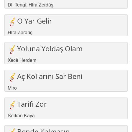
Dil Tengî
,
HiraiZerdüş
O Yar Gelir
HiraiZerdüş
Yoluna Yoldaş Olam
Xecê Herdem
Aç Kollarını Sar Beni
Miro
Tarifi Zor
Serkan Kaya
Bende Kalmasın