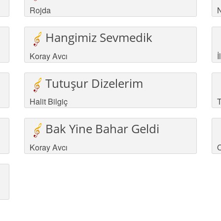
Rojda
N
Hangimiz Sevmedik
Koray Avcı
İ
Tutuşur Dizelerim
Halit Bilgiç
T
Bak Yine Bahar Geldi
Koray Avcı
O