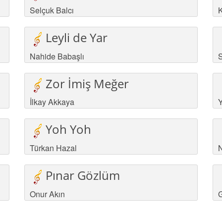
Selçuk Balcı
Leyli de Yar
Nahide Babaşlı
S
Zor İmiş Meğer
İlkay Akkaya
Y
Yoh Yoh
Türkan Hazal
N
Pınar Gözlüm
Onur Akın