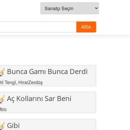
Bunca Gamı Bunca Derdi
il Tengî
,
HiraiZerdüş
Aç Kollarını Sar Beni
iro
Gibi