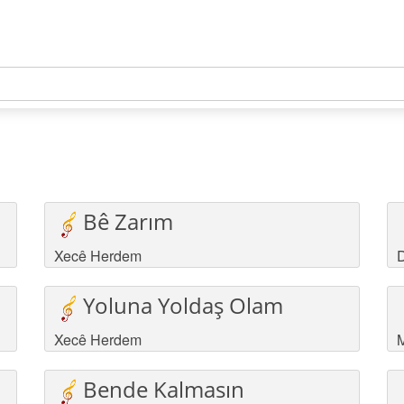
Bê Zarım
Xecê Herdem
D
Yoluna Yoldaş Olam
Xecê Herdem
M
Bende Kalmasın