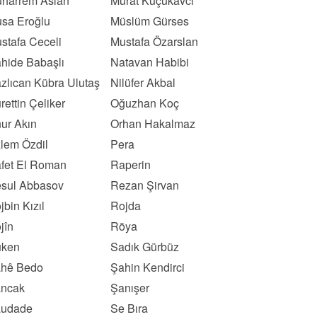
harrem Aslan
Murat Küçükavcı
sa Eroğlu
Müslüm Gürses
stafa Ceceli
Mustafa Özarslan
hide Babaşlı
Natavan Habibi
zlıcan Kübra Ulutaş
Nilüfer Akbal
rettin Çeliker
Oğuzhan Koç
ur Akın
Orhan Hakalmaz
lem Özdil
Pera
fet El Roman
Raperin
sul Abbasov
Rezan Şirvan
jbin Kızıl
Rojda
jîn
Röya
ken
Sadık Gürbüz
hê Bedo
Şahin Kendirci
ncak
Şanışer
udade
Se Bıra