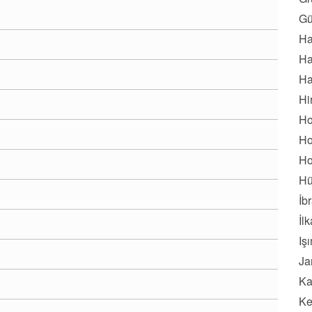
Gü
Ha
Ha
Ha
Hi
Ho
Ho
Ho
Hü
İb
İl
Iş
Ja
Ka
Ke