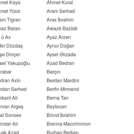
met Kaya
Ahmet Kural
met Yüce
Aram Serhad
am Tigran
Aras İbrahim
az Baran
Awazê Bazîdê
 û Av
Ayaz Arzen
fer Düzdaş
Aynur Doğan
şe Dinçer
Aysel Əlizadə
sel Yakupoğlu
Azad Bedran
rabar
Barçın
dran Axîn
Berdan Mardini
rdan Serhed
Berfin Mirmend
rkant Ali
Berna Tan
rvan Argeş
Beytocan
lal Sonses
Bılınd İbrahim
rindar Ali
Brenna Maccrimmon
usk Azad
Burhan Berken