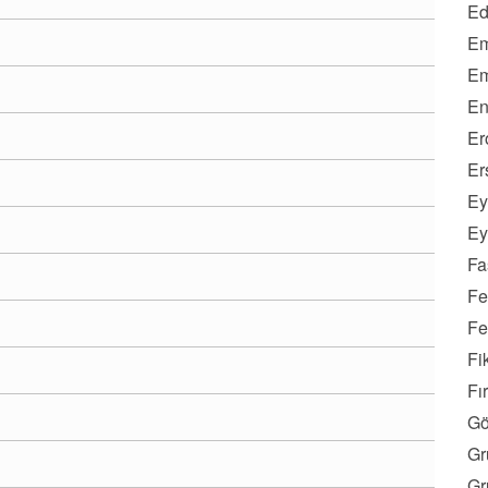
Ed
Em
Em
En
Er
Er
Ey
Ey
Fa
Fe
Fe
Fi
Fı
Gö
Gr
Gr