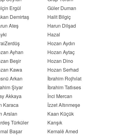
lçin Ergül
Güler Duman
kan Demirtaş
Halit Bilgiç
run Ateş
Harun Dilşad
yki
Hazal
raiZerdüş
Hozan Aydın
zan Ayhan
Hozan Aytaç
zan Beşir
Hozan Dino
zan Kawa
Hozan Serhad
snü Arkan
İbrahim Rojhılat
rahim Şiyar
İbrahim Tatlıses
kay Akkaya
İnci Mercan
ın Karaca
İzzet Altınmeşe
n Arslan
Kaan Küçük
rdeş Türküler
Karışık
mal Başar
Kemalê Amed