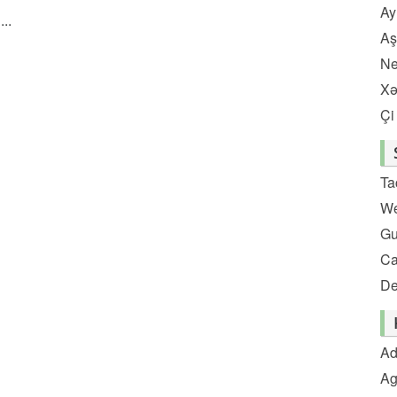
Ay
..
Aş
Ne
Xə
Çi
Ta
We
Gu
C
De
Ad
Ag