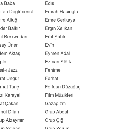
a Baba
Edis
rah Değirmenci
Emrah Hacıoğlu
re Altuğ
Emre Sertkaya
der Balkır
Ergin Xelikan
ol Berxwedan
Erol Şahin
say Üner
Evîn
lem Aktaş
Eymen Adal
pio
Ezman Stêrk
sıl-ı Jazz
Fehime
rat Üngür
Ferhat
rhat Tunç
Feridun Düzağaç
kri Karayel
Film Müzikleri
rat Çakan
Gazapizm
nül Dilan
Grup Abdal
up Alzaymır
Grup Çığ
up Seyran
Grup Yorum