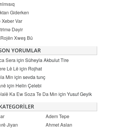
rılmısıq
ktan Giderken
 Xeber Var
trimə Dəyir
 Rojên Xweş Bû
SON YORUMLAR
ca Sera
için
Süheyla Akbulut Tire
re Lê Lê
için
Rojhat
la Min
için
sevda tunç
anê
için
Helin Çelebi
lalê Ka Ew Soza Te Da Mın
için
Yusuf Geyik
KATEGORILER
ar
Adem Tepe
ırê Jiyan
Ahmet Aslan