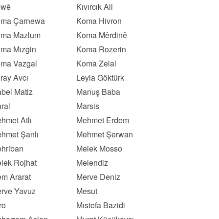
ewê
Kıvırcık Ali
ma Çarnewa
Koma Hivron
ma Mazlum
Koma Mêrdinê
ma Mızgin
Koma Rozerin
ma Vazgal
Koma Zelal
ray Avcı
Leyla Göktürk
bel Matiz
Manuş Baba
ral
Marsis
hmet Atlı
Mehmet Erdem
hmet Şanlı
Mehmet Şerwan
hriban
Melek Mosso
lek Rojhat
Melendiz
m Ararat
Merve Deniz
rve Yavuz
Mesut
ro
Mıstefa Bazidi