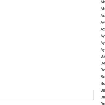
Ah
Ah
Ar
Aw
Ax
Ay
Ay
Ay
Ba
Be
Be
Be
Be
Bi
Bı
Br