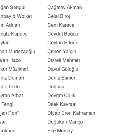
ğan Şengül
Çağatay Akman
nbay & Wolker
Celal Biroj
m Adrian
Cem Karaca
ngiz Kapucu
Cevdet Bağca
ylan
Ceylan Ertem
han Mürtezaoğlu
Çimen Yalçın
wan Haco
Cizreli Mehmet
kur Müzikleri
Davut Güloğlu
niz Deman
Deniz Esmer
niz Tekin
Derinsu
vran Arhat
Devrim Çelik
l Tengî
Dilek Kavraal
ljen Ronî
Diyap Eren Kahraman
yar
Doğukan Manço
rukhan
Ece Mumay