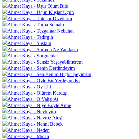
Ahmet Kaya - Üşür Ölüm Bile
Ahmet Kaya - Uçun Kuşlar Uçun
Ahmet Kaya - Tutuşur Dizelerim
Ahmet Kaya - Turna Semahı
Ahmet Kaya - Tezgahtar Nebahat
Ahmet Kaya - Tedirgin
Ahmet Kaya - Suskun
Ahmet Kaya - Sürmeli Ne Yandasın
Ahmet Kaya - Sorgucular
Ahmet Kaya - Sensiz Yaşayabilmerem
Ahmet Kaya - Senin Derdindeyim
Ahmet Kaya - Sen Benim Hiçbir Şeyimsin
Ahmet Kaya - Öyle Bir Yerdeyim Ki
Ahmet Kaya - Oy Lili
Ahmet Kaya - Ölürem Kardaş
Ahmet Kaya - O Vahşi At
Ahmet Kaya - Niye Böyle Anne
Ahmet Kaya - Neyleyim
Ahmet Kaya - Nevroz Ateşi
Ahmet Kaya - Nenni Bebek
Ahmet Kaya - Neden
Ahmet Kaya - Mican