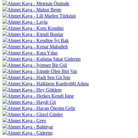
Ahmet Kaya - Metrisin Önünde
Ahmet Kaya - Mahur Beste
Ahmet Kaya - Lili Marlen Türküsü
Ahmet Kaya - Layla
Ahmet Kaya - Koru Kendini
Ahmet Kaya - Kimdi Bunlar
Ahmet Kaya - Kendine İyi Bak
Ahmet Kaya - Kenar Mahalleli
Ahmet Kaya - Kara Yılan
Ahmet Kaya - Kafama Sıkar Giderim
Ahmet Kaya - İyimser Bir Gül
Ahmet Kaya - İçimde Ölen Biri Var
Ahmet Kaya - Hadi Sen Git İşin
Ahmet Kaya - Halkların Kardeşliği Adına
Ahmet Kaya - Hey Göklere
Ahmet Kaya - Herkes Kendi İşine
Ahmet Kaya - Haydi Git
Ahmet Kaya - Haçan Ölesim Gelir
Ahmet Kaya - Güzel Günler
Ahmet Kaya - Grev
Ahmet Kaya - Bahtiyar
Ahmet Kaya - Giderim