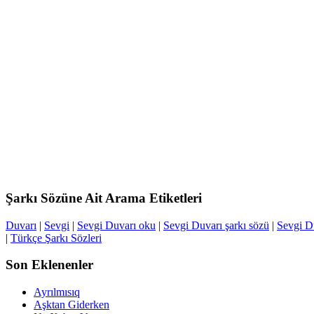
Şarkı Sözüne Ait Arama Etiketleri
Duvarı
|
Sevgi
|
Sevgi Duvarı oku
|
Sevgi Duvarı şarkı sözü
|
Sevgi D
|
Türkçe Şarkı Sözleri
Son Eklenenler
Ayrılmısıq
Aşktan Giderken