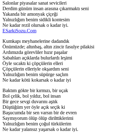
Salonlar piyasalar sanat sevicileri
Derdim günüm insan arasına çıkarmaktı seni
Yakanda bir amonyak çiçeği
Yalnızlığım benim sidikli kontesim
Ne kadar rezil olursak o kadar iyi.
ESarkiSozu.Com
Kumkapı meyhanelerine dadandık
Önümüzde; altınbaş, altın zincir fasulye pilakisi
Ardımızda görevliler hızır paşalar
Sabahları açıklarda bulurlardı leşimi
Öyle sıcaktı ki çöpçülerin elleri
Çöpçülerin elleriyle okşardım seni
Yalnızlığım benim süpürge saçlım
Ne kadar kötü kokarsak o kadar iyi
Baktım gökte bir kırmızı, bir uçak
Bol çelik, bol yıldız, bol insan
Bir gece sevgi duvarını aştık
Düştüğüm yer öyle açık seçik ki
Başucumda bir sen varsın bir de evren
Saymıyorum ölüp ölüp dirilttiklerimi
Yalnızlığım benim çoğul türkülerim
Ne kadar yalansız yaşarsak o kadar iyi.