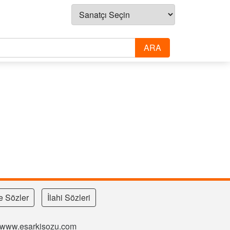
e Sözler
İlahi Sözleri
si www.esarkisozu.com