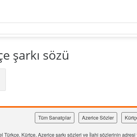
çe şarkı sözü
Tüm Sanatçılar
Azerice Sözler
Kürtç
l Türkçe, Kürtçe, Azerice şarkı sözleri ve İlahi sözlerinin adre