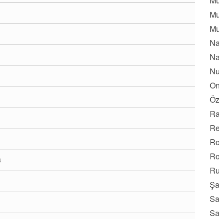
Mu
Mu
Mu
Na
Na
Nu
On
Öz
Ra
Re
Ro
Ro
a
Ru
Şa
Sa
Sa