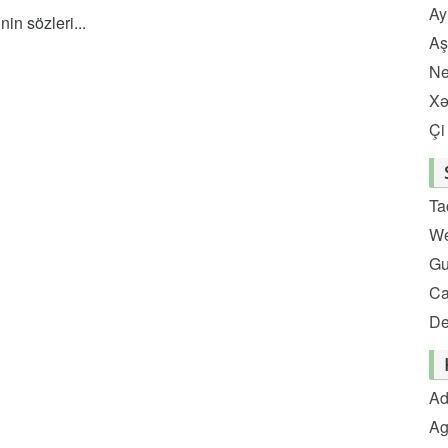
Ay
n sözleri...
Aş
Ne
Xə
Çi
Ta
We
Gu
C
De
Ad
Ag