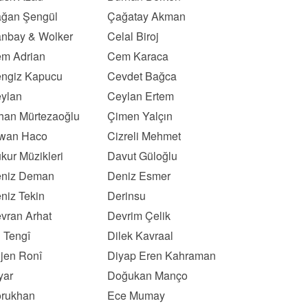
ğan Şengül
Çağatay Akman
nbay & Wolker
Celal Biroj
m Adrian
Cem Karaca
ngiz Kapucu
Cevdet Bağca
ylan
Ceylan Ertem
han Mürtezaoğlu
Çimen Yalçın
wan Haco
Cizreli Mehmet
kur Müzikleri
Davut Güloğlu
niz Deman
Deniz Esmer
niz Tekin
Derinsu
vran Arhat
Devrim Çelik
l Tengî
Dilek Kavraal
ljen Ronî
Diyap Eren Kahraman
yar
Doğukan Manço
rukhan
Ece Mumay