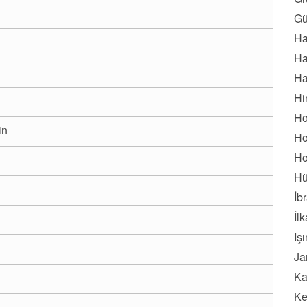
Gü
Ha
Ha
Ha
Hi
Ho
in
Ho
Ho
Hü
İb
İl
Iş
Ja
Ka
Ke