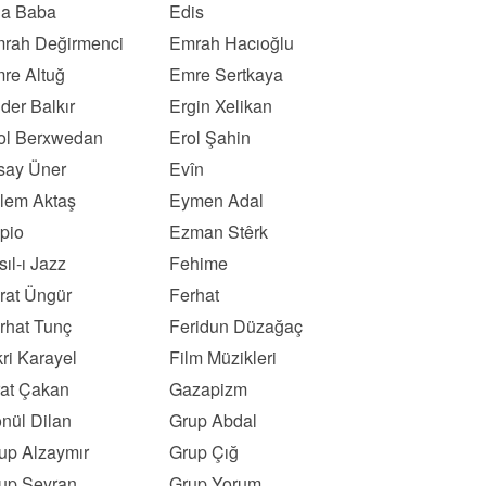
a Baba
Edis
rah Değirmenci
Emrah Hacıoğlu
re Altuğ
Emre Sertkaya
der Balkır
Ergin Xelikan
ol Berxwedan
Erol Şahin
say Üner
Evîn
lem Aktaş
Eymen Adal
pio
Ezman Stêrk
sıl-ı Jazz
Fehime
rat Üngür
Ferhat
rhat Tunç
Feridun Düzağaç
kri Karayel
Film Müzikleri
rat Çakan
Gazapizm
nül Dilan
Grup Abdal
up Alzaymır
Grup Çığ
up Seyran
Grup Yorum