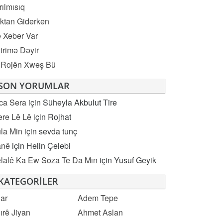
rılmısıq
ktan Giderken
 Xeber Var
trimə Dəyir
 Rojên Xweş Bû
SON YORUMLAR
ca Sera
için
Süheyla Akbulut Tire
re Lê Lê
için
Rojhat
la Min
için
sevda tunç
anê
için
Helin Çelebi
lalê Ka Ew Soza Te Da Mın
için
Yusuf Geyik
KATEGORILER
ar
Adem Tepe
ırê Jiyan
Ahmet Aslan