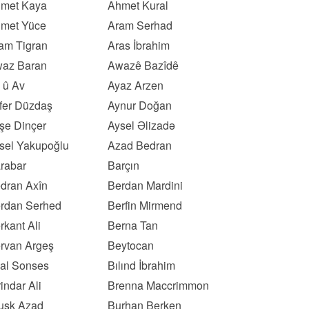
met Kaya
Ahmet Kural
met Yüce
Aram Serhad
am Tigran
Aras İbrahim
az Baran
Awazê Bazîdê
 û Av
Ayaz Arzen
fer Düzdaş
Aynur Doğan
şe Dinçer
Aysel Əlizadə
sel Yakupoğlu
Azad Bedran
rabar
Barçın
dran Axîn
Berdan Mardini
rdan Serhed
Berfin Mirmend
rkant Ali
Berna Tan
rvan Argeş
Beytocan
lal Sonses
Bılınd İbrahim
rindar Ali
Brenna Maccrimmon
usk Azad
Burhan Berken