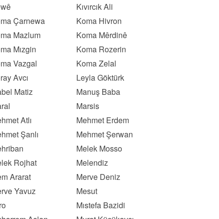
ewê
Kıvırcık Ali
ma Çarnewa
Koma Hivron
ma Mazlum
Koma Mêrdinê
ma Mızgin
Koma Rozerin
ma Vazgal
Koma Zelal
ray Avcı
Leyla Göktürk
bel Matiz
Manuş Baba
ral
Marsis
hmet Atlı
Mehmet Erdem
hmet Şanlı
Mehmet Şerwan
hriban
Melek Mosso
lek Rojhat
Melendiz
m Ararat
Merve Deniz
rve Yavuz
Mesut
ro
Mıstefa Bazidi