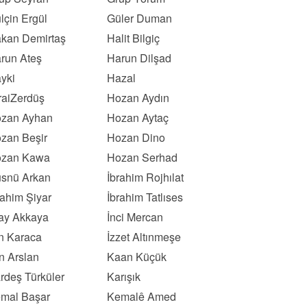
lçin Ergül
Güler Duman
kan Demirtaş
Halit Bilgiç
run Ateş
Harun Dilşad
yki
Hazal
raiZerdüş
Hozan Aydın
zan Ayhan
Hozan Aytaç
zan Beşir
Hozan Dino
zan Kawa
Hozan Serhad
snü Arkan
İbrahim Rojhılat
rahim Şiyar
İbrahim Tatlıses
kay Akkaya
İnci Mercan
ın Karaca
İzzet Altınmeşe
n Arslan
Kaan Küçük
rdeş Türküler
Karışık
mal Başar
Kemalê Amed