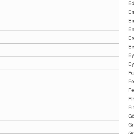
Ed
Em
Em
En
Er
Er
Ey
Ey
Fa
Fe
Fe
Fi
Fı
Gö
Gr
Gr