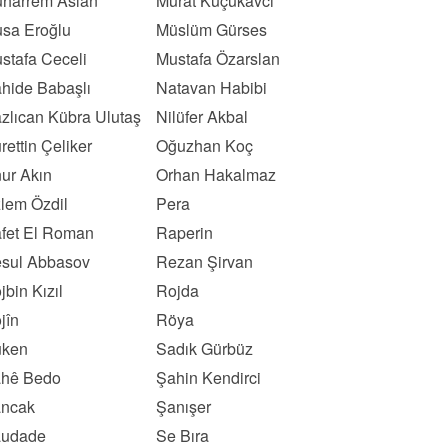
harrem Aslan
Murat Küçükavcı
sa Eroğlu
Müslüm Gürses
stafa Ceceli
Mustafa Özarslan
hide Babaşlı
Natavan Habibi
zlıcan Kübra Ulutaş
Nilüfer Akbal
rettin Çeliker
Oğuzhan Koç
ur Akın
Orhan Hakalmaz
lem Özdil
Pera
fet El Roman
Raperin
sul Abbasov
Rezan Şirvan
jbin Kızıl
Rojda
jîn
Röya
ken
Sadık Gürbüz
hê Bedo
Şahin Kendirci
ncak
Şanışer
udade
Se Bıra