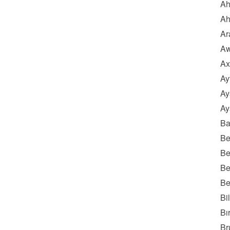
Ah
Ah
Ar
Aw
Ax
Ay
Ay
Ay
Ba
Be
Be
Be
Be
Bi
Bı
Br