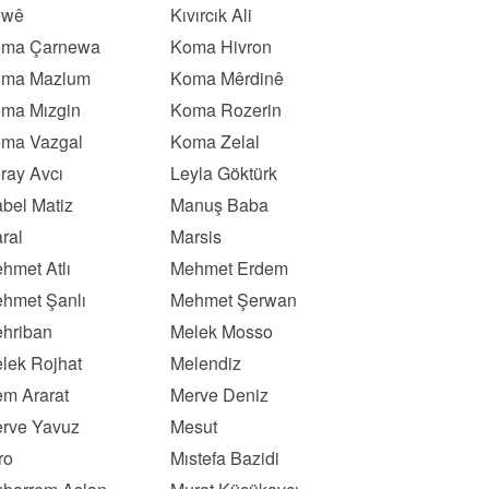
ewê
Kıvırcık Ali
ma Çarnewa
Koma Hivron
ma Mazlum
Koma Mêrdinê
ma Mızgin
Koma Rozerin
ma Vazgal
Koma Zelal
ray Avcı
Leyla Göktürk
bel Matiz
Manuş Baba
ral
Marsis
hmet Atlı
Mehmet Erdem
hmet Şanlı
Mehmet Şerwan
hriban
Melek Mosso
lek Rojhat
Melendiz
m Ararat
Merve Deniz
rve Yavuz
Mesut
ro
Mıstefa Bazidi