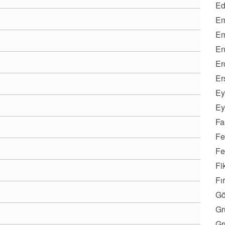
Ed
Em
Em
En
Er
Er
Ey
Ey
Fa
Fe
Fe
Fi
Fı
Gö
Gr
Gr