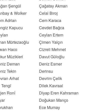
ğan Şengül
Çağatay Akman
nbay & Wolker
Celal Biroj
m Adrian
Cem Karaca
ngiz Kapucu
Cevdet Bağca
ylan
Ceylan Ertem
han Mürtezaoğlu
Çimen Yalçın
wan Haco
Cizreli Mehmet
kur Müzikleri
Davut Güloğlu
niz Deman
Deniz Esmer
niz Tekin
Derinsu
vran Arhat
Devrim Çelik
l Tengî
Dilek Kavraal
ljen Ronî
Diyap Eren Kahraman
yar
Doğukan Manço
rukhan
Ece Mumay