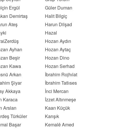
lçin Ergül
Güler Duman
kan Demirtaş
Halit Bilgiç
run Ateş
Harun Dilşad
yki
Hazal
raiZerdüş
Hozan Aydın
zan Ayhan
Hozan Aytaç
zan Beşir
Hozan Dino
zan Kawa
Hozan Serhad
snü Arkan
İbrahim Rojhılat
rahim Şiyar
İbrahim Tatlıses
kay Akkaya
İnci Mercan
ın Karaca
İzzet Altınmeşe
n Arslan
Kaan Küçük
rdeş Türküler
Karışık
mal Başar
Kemalê Amed