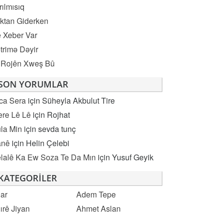
rılmısıq
ktan Giderken
 Xeber Var
trimə Dəyir
 Rojên Xweş Bû
SON YORUMLAR
ca Sera
için
Süheyla Akbulut Tire
re Lê Lê
için
Rojhat
la Min
için
sevda tunç
anê
için
Helin Çelebi
lalê Ka Ew Soza Te Da Mın
için
Yusuf Geyik
KATEGORILER
ar
Adem Tepe
ırê Jiyan
Ahmet Aslan