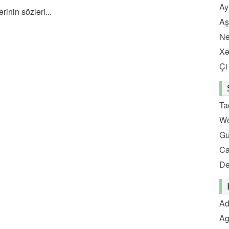
Ay
inin sözleri...
Aş
Ne
Xə
Çi
Ta
We
Gu
C
De
Ad
Ag