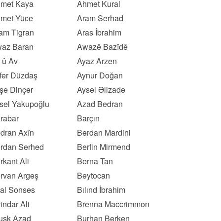
met Kaya
Ahmet Kural
met Yüce
Aram Serhad
am Tigran
Aras İbrahim
az Baran
Awazê Bazîdê
 û Av
Ayaz Arzen
fer Düzdaş
Aynur Doğan
şe Dinçer
Aysel Əlizadə
sel Yakupoğlu
Azad Bedran
rabar
Barçın
dran Axîn
Berdan Mardini
rdan Serhed
Berfin Mirmend
rkant Ali
Berna Tan
rvan Argeş
Beytocan
lal Sonses
Bılınd İbrahim
rindar Ali
Brenna Maccrimmon
usk Azad
Burhan Berken