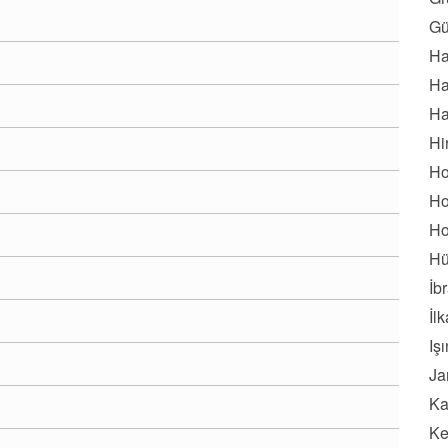
Gü
Ha
Ha
Ha
Hi
Ho
Ho
Ho
Hü
İb
İl
Iş
Ja
Ka
Ke