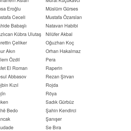
harrem Aslan
Murat Küçükavcı
sa Eroğlu
Müslüm Gürses
stafa Ceceli
Mustafa Özarslan
hide Babaşlı
Natavan Habibi
zlıcan Kübra Ulutaş
Nilüfer Akbal
rettin Çeliker
Oğuzhan Koç
ur Akın
Orhan Hakalmaz
lem Özdil
Pera
fet El Roman
Raperin
sul Abbasov
Rezan Şirvan
jbin Kızıl
Rojda
jîn
Röya
ken
Sadık Gürbüz
hê Bedo
Şahin Kendirci
ncak
Şanışer
udade
Se Bıra