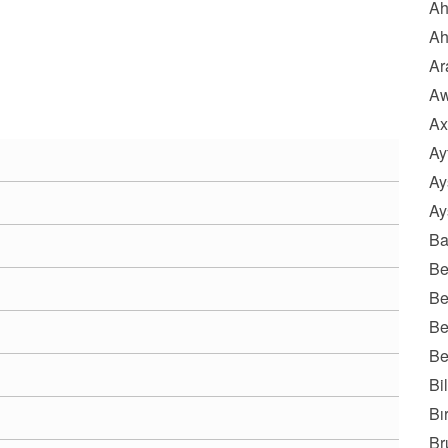
Ah
Ah
Ar
Aw
Ax
Ay
Ay
Ay
Ba
Be
Be
Be
Be
Bi
Bı
Br