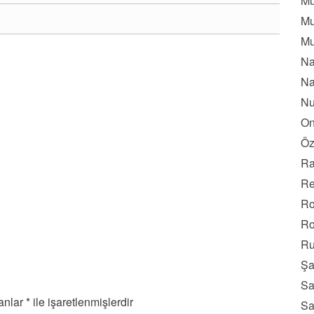
Mu
Mu
Mu
Na
Na
Nu
On
Öz
Ra
Re
Ro
Ro
Ru
Şa
Sa
lanlar
*
ile işaretlenmişlerdir
Sa