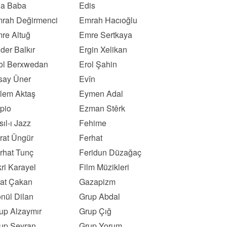
a Baba
Edis
rah Değirmenci
Emrah Hacıoğlu
re Altuğ
Emre Sertkaya
der Balkır
Ergin Xelikan
ol Berxwedan
Erol Şahin
say Üner
Evîn
lem Aktaş
Eymen Adal
pio
Ezman Stêrk
sıl-ı Jazz
Fehime
rat Üngür
Ferhat
rhat Tunç
Feridun Düzağaç
kri Karayel
Film Müzikleri
rat Çakan
Gazapizm
nül Dilan
Grup Abdal
up Alzaymır
Grup Çığ
up Seyran
Grup Yorum