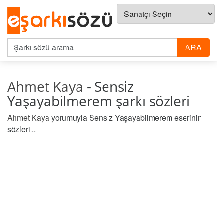
Ahmet Kaya
- Sensiz
Yaşayabilmerem şarkı sözleri
Ahmet Kaya
yorumuyla Sensiz Yaşayabilmerem eserinin
sözleri...