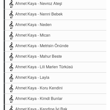
Ahmet Kaya - Nevroz Ateşi
Ahmet Kaya - Nenni Bebek
Ahmet Kaya - Neden
Ahmet Kaya - Mican
Ahmet Kaya - Metrisin Önünde
Ahmet Kaya - Mahur Beste
Ahmet Kaya - Lili Marlen Türküsü
Ahmet Kaya - Layla
Ahmet Kaya - Koru Kendini
Ahmet Kaya - Kimdi Bunlar
Ahmet Kaya - Kendine İyi Bak