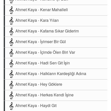
Ahmet Kaya - Kenar Mahalleli
Ahmet Kaya - Kara Yılan
Ahmet Kaya - Kafama Sıkar Giderim
Ahmet Kaya - İyimser Bir Gül
Ahmet Kaya - İçimde Ölen Biri Var
Ahmet Kaya - Hadi Sen Git İşin
Ahmet Kaya - Halkların Kardeşliği Adına
Ahmet Kaya - Hey Göklere
Ahmet Kaya - Herkes Kendi İşine
Ahmet Kaya - Haydi Git