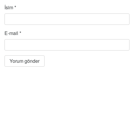
İsim
*
E-mail
*