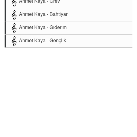
Ahmet Kaya - Grev
Ahmet Kaya - Bahtiyar
Ahmet Kaya - Giderim
Ahmet Kaya - Gençlik