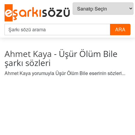
Ahmet Kaya
- Üşür Ölüm Bile
şarkı sözleri
Ahmet Kaya
yorumuyla Üşür Ölüm Bile eserinin sözleri...