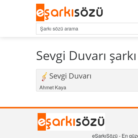
Sevgi Duvarı şark
Sevgi Duvarı
Ahmet Kaya
eŞarkıSözü - En güze