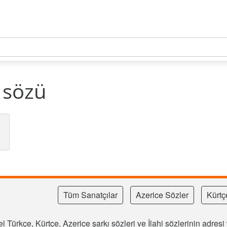
ı sözü
Tüm Sanatçılar
Azerice Sözler
Kürtç
l Türkçe, Kürtçe, Azerice şarkı sözleri ve İlahi sözlerinin adre