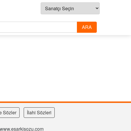
e Sözler
İlahi Sözleri
si www.esarkisozu.com