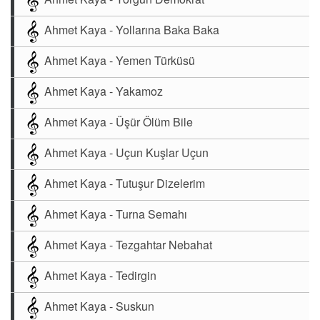
Ahmet Kaya - Yollarına Baka Baka
Ahmet Kaya - Yemen Türküsü
Ahmet Kaya - Yakamoz
Ahmet Kaya - Üşür Ölüm Bile
Ahmet Kaya - Uçun Kuşlar Uçun
Ahmet Kaya - Tutuşur Dizelerim
Ahmet Kaya - Turna Semahı
Ahmet Kaya - Tezgahtar Nebahat
Ahmet Kaya - Tedirgin
Ahmet Kaya - Suskun