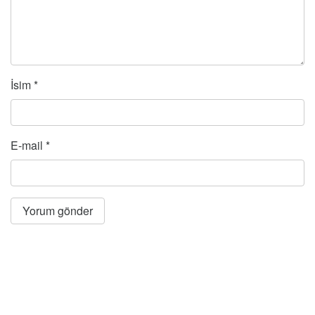
İsim
*
E-mail
*