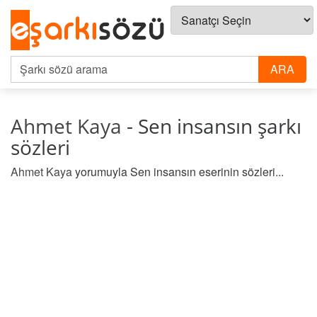
Ahmet Kaya
- Sen insansın şarkı
sözleri
Ahmet Kaya
yorumuyla Sen insansın eserinin sözleri...