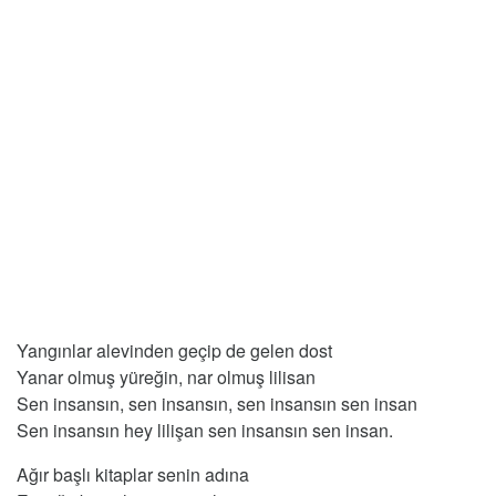
Yangınlar alevinden geçip de gelen dost
Yanar olmuş yüreğin, nar olmuş lilisan
Sen insansın, sen insansın, sen insansın sen insan
Sen insansın hey lilişan sen insansın sen insan.
Ağır başlı kitaplar senin adına