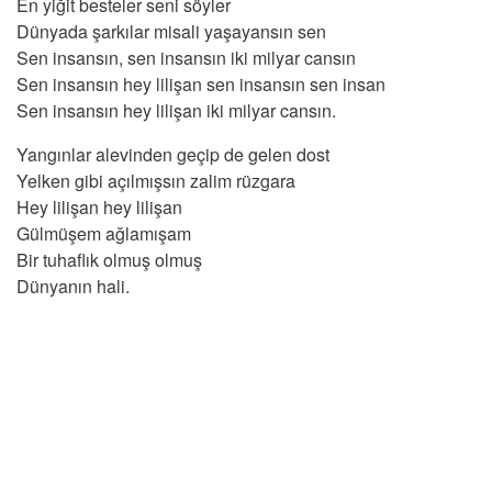
En yiğit besteler seni söyler
Dünyada şarkılar misali yaşayansın sen
Sen insansın, sen insansın iki milyar cansın
Sen insansın hey lilişan sen insansın sen insan
Sen insansın hey lilişan iki milyar cansın.
Yangınlar alevinden geçip de gelen dost
Yelken gibi açılmışsın zalim rüzgara
Hey lilişan hey lilişan
Gülmüşem ağlamışam
Bir tuhaflık olmuş olmuş
Dünyanın hali.