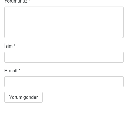
Yorumunuz
*
İsim
*
E-mail
*