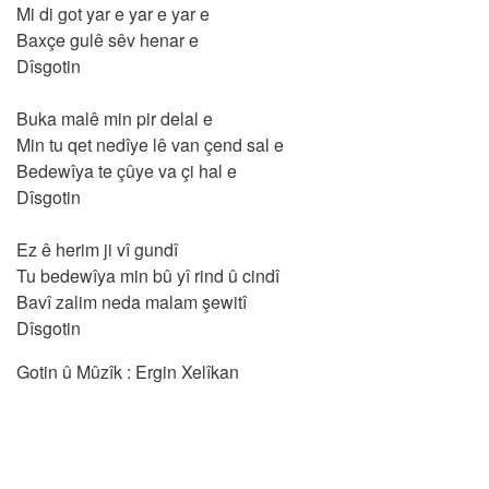
Mi di got yar e yar e yar e
Baxçe gulê sêv henar e
Dîsgotin
Buka malê min pir delal e
Min tu qet nedîye lê van çend sal e
Bedewîya te çûye va çi hal e
Dîsgotin
Ez ê herim ji vî gundî
Tu bedewîya min bû yî rind û cindî
Bavî zalim neda malam şewitî
Dîsgotin
Gotin û Mûzîk : Ergin Xelîkan