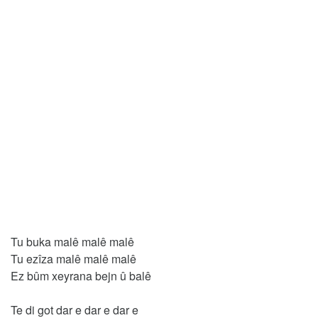
Tu buka malê malê malê
Tu ezîza malê malê malê
Ez bûm xeyrana bejn û balê
Te di got dar e dar e dar e