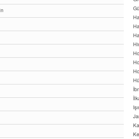
Gü
in
Ha
Ha
Ha
Hi
Ho
Ho
Ho
Hü
İb
İl
Iş
Ja
Ka
Ke