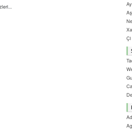
Ay
eri...
Aş
Ne
Xə
Çi
Ta
We
Gu
C
De
Ad
Ag