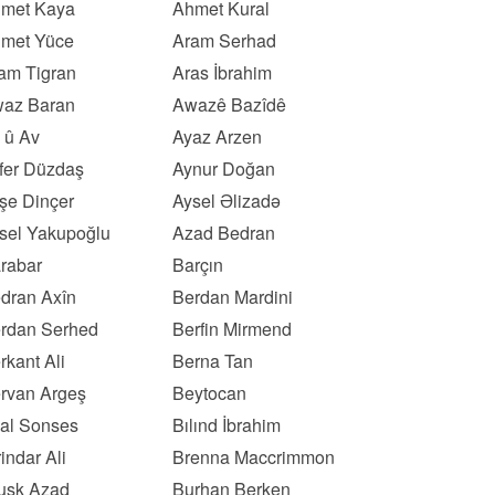
met Kaya
Ahmet Kural
met Yüce
Aram Serhad
am Tigran
Aras İbrahim
az Baran
Awazê Bazîdê
 û Av
Ayaz Arzen
fer Düzdaş
Aynur Doğan
şe Dinçer
Aysel Əlizadə
sel Yakupoğlu
Azad Bedran
rabar
Barçın
dran Axîn
Berdan Mardini
rdan Serhed
Berfin Mirmend
rkant Ali
Berna Tan
rvan Argeş
Beytocan
lal Sonses
Bılınd İbrahim
rindar Ali
Brenna Maccrimmon
usk Azad
Burhan Berken