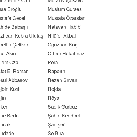
harrem Aslan
Murat Küçükavcı
sa Eroğlu
Müslüm Gürses
stafa Ceceli
Mustafa Özarslan
hide Babaşlı
Natavan Habibi
zlıcan Kübra Ulutaş
Nilüfer Akbal
rettin Çeliker
Oğuzhan Koç
ur Akın
Orhan Hakalmaz
lem Özdil
Pera
fet El Roman
Raperin
sul Abbasov
Rezan Şirvan
jbin Kızıl
Rojda
jîn
Röya
ken
Sadık Gürbüz
hê Bedo
Şahin Kendirci
ncak
Şanışer
udade
Se Bıra