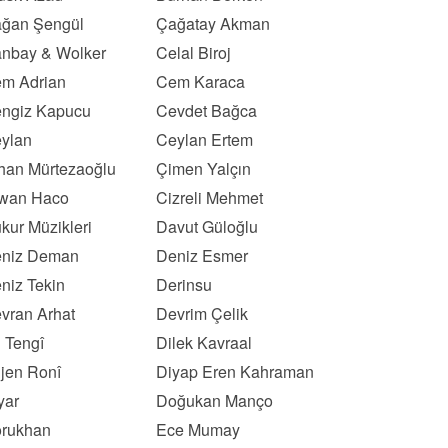
ğan Şengül
Çağatay Akman
nbay & Wolker
Celal Biroj
m Adrian
Cem Karaca
ngiz Kapucu
Cevdet Bağca
ylan
Ceylan Ertem
han Mürtezaoğlu
Çimen Yalçın
wan Haco
Cizreli Mehmet
kur Müzikleri
Davut Güloğlu
niz Deman
Deniz Esmer
niz Tekin
Derinsu
vran Arhat
Devrim Çelik
l Tengî
Dilek Kavraal
ljen Ronî
Diyap Eren Kahraman
yar
Doğukan Manço
rukhan
Ece Mumay