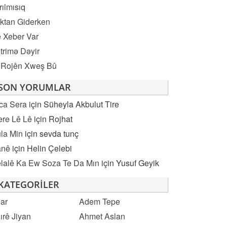
rılmısıq
ktan Giderken
 Xeber Var
trimə Dəyir
 Rojên Xweş Bû
SON YORUMLAR
ca Sera
için
Süheyla Akbulut Tire
re Lê Lê
için
Rojhat
la Min
için
sevda tunç
anê
için
Helin Çelebi
lalê Ka Ew Soza Te Da Mın
için
Yusuf Geyik
KATEGORILER
ar
Adem Tepe
ırê Jiyan
Ahmet Aslan