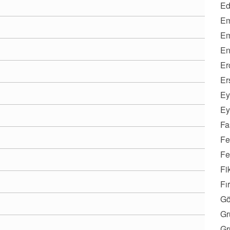
Ed
Em
Em
En
Er
Er
Ey
Ey
Fa
Fe
Fe
Fi
Fı
Gö
Gr
Gr