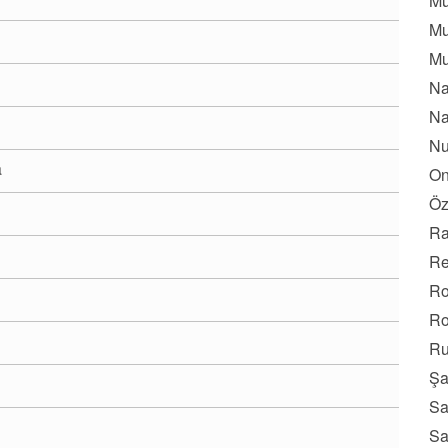
Mu
Mu
Mu
Na
Na
Nu
a
On
Öz
Ra
Re
Ro
Ro
Ru
Şa
Sa
Sa