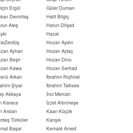
lçin Ergül
Güler Duman
kan Demirtaş
Halit Bilgiç
run Ateş
Harun Dilşad
yki
Hazal
raiZerdüş
Hozan Aydın
zan Ayhan
Hozan Aytaç
zan Beşir
Hozan Dino
zan Kawa
Hozan Serhad
snü Arkan
İbrahim Rojhılat
rahim Şiyar
İbrahim Tatlıses
kay Akkaya
İnci Mercan
ın Karaca
İzzet Altınmeşe
n Arslan
Kaan Küçük
rdeş Türküler
Karışık
mal Başar
Kemalê Amed