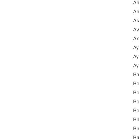
Ah
Ah
Ar
Aw
Ax
Ay
Ay
Ay
Ba
Be
Be
Be
Be
Bi
Bı
Br