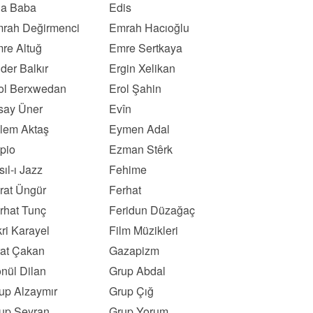
a Baba
Edis
rah Değirmenci
Emrah Hacıoğlu
re Altuğ
Emre Sertkaya
der Balkır
Ergin Xelikan
ol Berxwedan
Erol Şahin
say Üner
Evîn
lem Aktaş
Eymen Adal
pio
Ezman Stêrk
sıl-ı Jazz
Fehime
rat Üngür
Ferhat
rhat Tunç
Feridun Düzağaç
kri Karayel
Film Müzikleri
rat Çakan
Gazapizm
nül Dilan
Grup Abdal
up Alzaymır
Grup Çığ
up Seyran
Grup Yorum