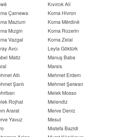
ewê
Kıvırcık Ali
ma Çarnewa
Koma Hivron
ma Mazlum
Koma Mêrdinê
ma Mızgin
Koma Rozerin
ma Vazgal
Koma Zelal
ray Avcı
Leyla Göktürk
bel Matiz
Manuş Baba
ral
Marsis
hmet Atlı
Mehmet Erdem
hmet Şanlı
Mehmet Şerwan
hriban
Melek Mosso
lek Rojhat
Melendiz
m Ararat
Merve Deniz
rve Yavuz
Mesut
ro
Mıstefa Bazidi