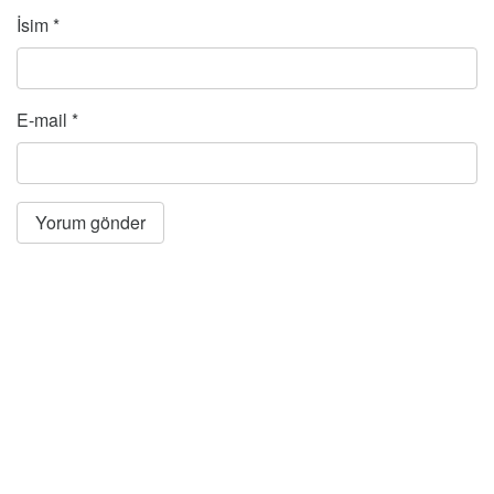
İsim
*
E-mail
*