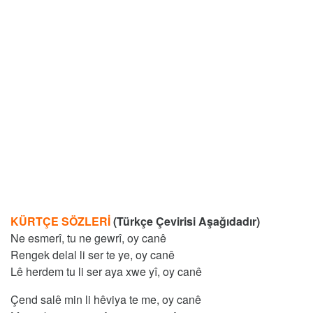
KÜRTÇE SÖZLERİ
(Türkçe Çevirisi Aşağıdadır)
Ne esmerî, tu ne gewrî, oy canê
Rengek delal li ser te ye, oy canê
Lê herdem tu li ser aya xwe yî, oy canê
Çend salê min li hêviya te me, oy canê