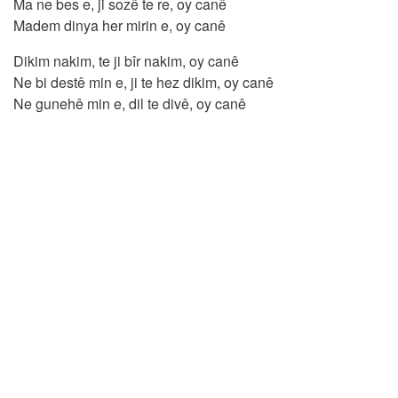
Ma ne bes e, ji sozê te re, oy canê
Madem dinya her mirin e, oy canê
Dikim nakim, te ji bîr nakim, oy canê
Ne bi destê min e, ji te hez dikim, oy canê
Ne gunehê min e, dil te divê, oy canê