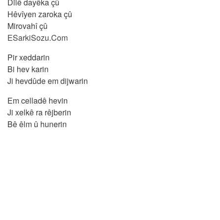
Dilê dayêka çû
Hêvîyen zaroka çû
Mirovahî çû
ESarkiSozu.Com
Pir xeddarin
Bi hev karin
Ji hevdûde em dijwarin
Em celladê hevin
Ji xelkê ra rêjberin
Bê êlm û hunerin