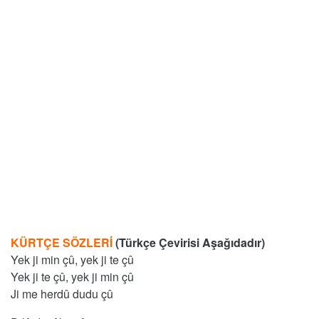
KÜRTÇE SÖZLERİ
(Türkçe Çevirisi Aşağıdadır)
Yek ji min çû, yek ji te çû
Yek ji te çû, yek ji min çû
Ji me herdû dudu çû