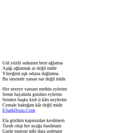
Gül yüzlü sultanım beni ağlatma
Aşığı ağlatmak ar değil midir
Yüreğimi aşk oduna dağlatma
Bu sinemde yanan nar değil midir
Her nereye varsam methin eylerim
Senin hayalınla gönlüm eylerim
Senden başka kisb ü kârı neylerim
Cemale baktığım kâr değil midir
ESarkiSozu.Com
Ela gözlüm kapınızdan kesilmem
Turab olup her ayağa basılmam
Garip mansur gibi dara asılmam