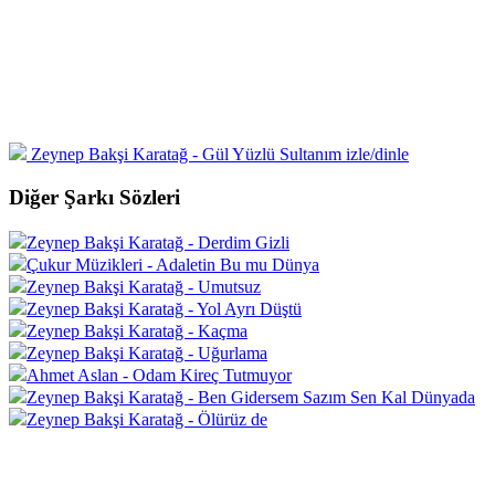
Zeynep Bakşi Karatağ - Gül Yüzlü Sultanım izle/dinle
Diğer Şarkı Sözleri
Zeynep Bakşi Karatağ - Derdim Gizli
Çukur Müzikleri - Adaletin Bu mu Dünya
Zeynep Bakşi Karatağ - Umutsuz
Zeynep Bakşi Karatağ - Yol Ayrı Düştü
Zeynep Bakşi Karatağ - Kaçma
Zeynep Bakşi Karatağ - Uğurlama
Ahmet Aslan - Odam Kireç Tutmuyor
Zeynep Bakşi Karatağ - Ben Gidersem Sazım Sen Kal Dünyada
Zeynep Bakşi Karatağ - Ölürüz de