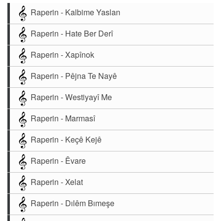
Raperin - Kalbime Yaslan
Raperin - Hate Ber Derî
Raperin - Xapînok
Raperin - Pêjna Te Nayê
Raperin - Westiyayî Me
Raperin - Marmasî
Raperin - Keçê Kejê
Raperin - Êvare
Raperin - Xelat
Raperin - Dılêm Bımeşe