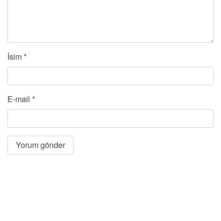
İsim
*
E-mail
*