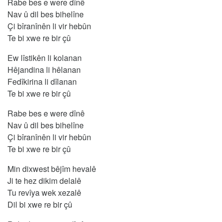
Rabe bes e were dînê
Nav û dil bes bihelîne
Çi bîranînên li vir hebûn
Te bi xwe re bir çû
Ew lîstikên li kolanan
Hêjandina li hêlanan
Fedîkirina li dîlanan
Te bi xwe re bir çû
Rabe bes e were dînê
Nav û dil bes bihelîne
Çi bîranînên li vir hebûn
Te bi xwe re bir çû
Min dixwest bêjîm hevalê
Ji te hez dikim delalê
Tu revîya wek xezalê
Dil bi xwe re bir çû