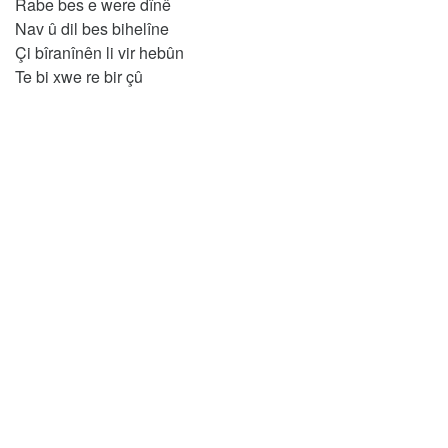
Rabe bes e were dînê
Nav û dil bes bihelîne
Çi bîranînên li vir hebûn
Te bi xwe re bir çû