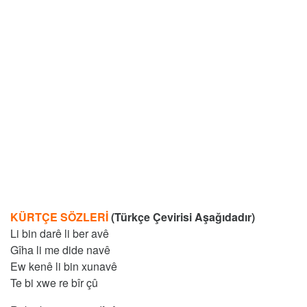
KÜRTÇE SÖZLERİ
(Türkçe Çevirisi Aşağıdadır)
Li bin darê li ber avê
Gîha li me dide navê
Ew kenê li bin xunavê
Te bi xwe re bîr çû