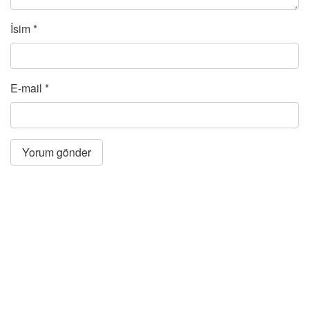
İsim
*
E-mail
*