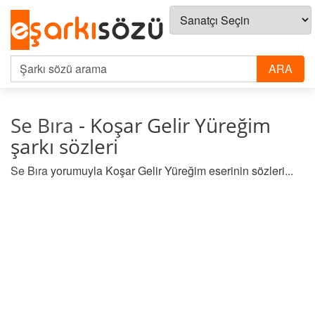
Se Bıra
- Koşar Gelir Yüreğim
şarkı sözleri
Se Bıra
yorumuyla Koşar Gelir Yüreğim eserinin sözleri...