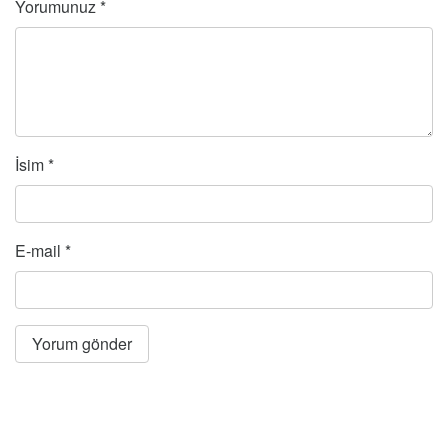
Yorumunuz
*
İsim
*
E-mail
*