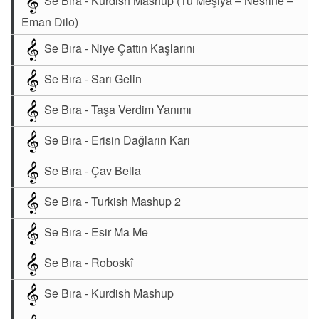
Se Bıra - Kurdish Mashup (Tu Meşiya – Nesrine –
Eman Dilo)
Se Bıra - Niye Çattın Kaşlarını
Se Bıra - Sarı Gelin
Se Bıra - Taşa Verdim Yanımı
Se Bıra - Erisin Dağların Karı
Se Bıra - Çav Bella
Se Bıra - Turkish Mashup 2
Se Bıra - Esir Ma Me
Se Bıra - Roboskî
Se Bıra - Kurdish Mashup