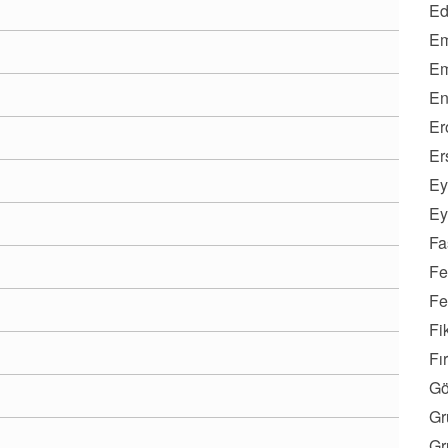
Ed
Em
Em
En
Er
Er
Ey
Ey
Fa
Fe
Fe
Fi
Fı
Gö
Gr
Gr