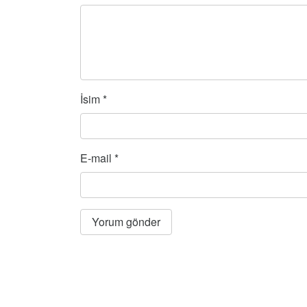
İsim
*
E-mail
*