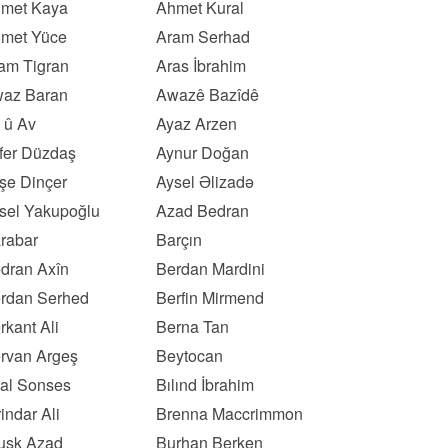
met Kaya
Ahmet Kural
met Yüce
Aram Serhad
am Tigran
Aras İbrahim
az Baran
Awazê Bazîdê
 û Av
Ayaz Arzen
fer Düzdaş
Aynur Doğan
şe Dinçer
Aysel Əlizadə
sel Yakupoğlu
Azad Bedran
rabar
Barçın
dran Axîn
Berdan Mardini
rdan Serhed
Berfin Mirmend
rkant Ali
Berna Tan
rvan Argeş
Beytocan
lal Sonses
Bılınd İbrahim
rindar Ali
Brenna Maccrimmon
usk Azad
Burhan Berken