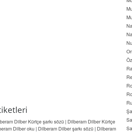
Mu
Mu
Mu
Na
Na
Nu
On
Öz
Ra
Re
Ro
Ro
Ru
iketleri
Şa
Sa
lberam Dilber Kürtçe şarkı sözü
|
Dilberam Dilber Kürtçe
Sa
beram Dilber oku
|
Dilberam Dilber şarkı sözü
|
Dilberam