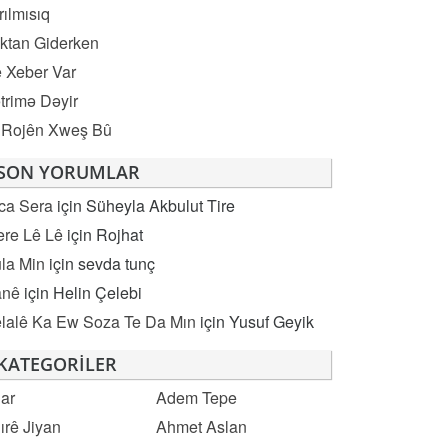
rılmısıq
ktan Giderken
 Xeber Var
trimə Dəyir
 Rojên Xweş Bû
SON YORUMLAR
ca Sera
için
Süheyla Akbulut Tire
re Lê Lê
için
Rojhat
la Min
için
sevda tunç
anê
için
Helin Çelebi
lalê Ka Ew Soza Te Da Mın
için
Yusuf Geyik
KATEGORILER
ar
Adem Tepe
ırê Jiyan
Ahmet Aslan