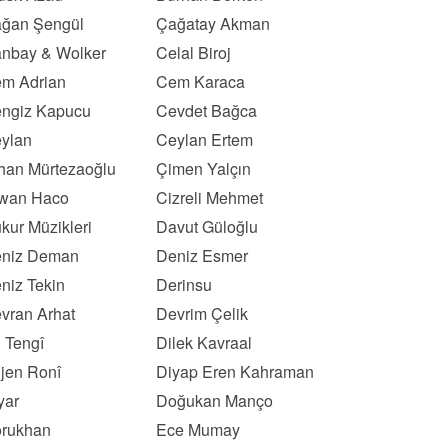
ğan Şengül
Çağatay Akman
nbay & Wolker
Celal Biroj
m Adrian
Cem Karaca
ngiz Kapucu
Cevdet Bağca
ylan
Ceylan Ertem
han Mürtezaoğlu
Çimen Yalçın
wan Haco
Cizreli Mehmet
kur Müzikleri
Davut Güloğlu
niz Deman
Deniz Esmer
niz Tekin
Derinsu
vran Arhat
Devrim Çelik
l Tengî
Dilek Kavraal
ljen Ronî
Diyap Eren Kahraman
yar
Doğukan Manço
rukhan
Ece Mumay