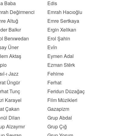
a Baba
Edis
rah Değirmenci
Emrah Hacıoğlu
re Altuğ
Emre Sertkaya
der Balkır
Ergin Xelikan
ol Berxwedan
Erol Şahin
say Üner
Evîn
lem Aktaş
Eymen Adal
pio
Ezman Stêrk
sıl-ı Jazz
Fehime
rat Üngür
Ferhat
rhat Tunç
Feridun Düzağaç
kri Karayel
Film Müzikleri
rat Çakan
Gazapizm
nül Dilan
Grup Abdal
up Alzaymır
Grup Çığ
up Seyran
Grup Yorum