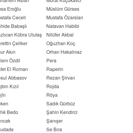
harrem Aslan
Murat Küçükavcı
sa Eroğlu
Müslüm Gürses
stafa Ceceli
Mustafa Özarslan
hide Babaşlı
Natavan Habibi
zlıcan Kübra Ulutaş
Nilüfer Akbal
rettin Çeliker
Oğuzhan Koç
ur Akın
Orhan Hakalmaz
lem Özdil
Pera
fet El Roman
Raperin
sul Abbasov
Rezan Şirvan
jbin Kızıl
Rojda
jîn
Röya
ken
Sadık Gürbüz
hê Bedo
Şahin Kendirci
ncak
Şanışer
udade
Se Bıra