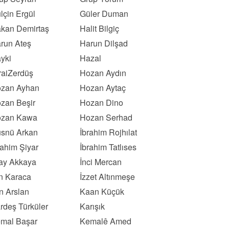
lçin Ergül
Güler Duman
kan Demirtaş
Halit Bilgiç
run Ateş
Harun Dilşad
yki
Hazal
raiZerdüş
Hozan Aydın
zan Ayhan
Hozan Aytaç
zan Beşir
Hozan Dino
zan Kawa
Hozan Serhad
snü Arkan
İbrahim Rojhılat
rahim Şiyar
İbrahim Tatlıses
kay Akkaya
İnci Mercan
ın Karaca
İzzet Altınmeşe
n Arslan
Kaan Küçük
rdeş Türküler
Karışık
mal Başar
Kemalê Amed