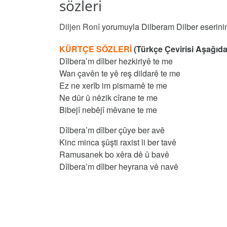
sözleri
Diljen Ronî
yorumuyla Dilberam Dilber eserinin 
KÜRTÇE SÖZLERİ
(Türkçe Çevirisi Aşağıda
Dîlbera’m dîlber hezkiriyê te me
Wan çavên te yê reş dildarê te me
Ez ne xerîb im pismamê te me
Ne dûr û nêzik cîrane te me
Bibejî nebêjî mêvane te me
Dîlbera’m dîlber çûye ber avê
Kinc minca şûşti raxist li ber tavê
Ramusanek bo xêra dê û bavê
Dîlbera’m dîlber heyrana vê navê