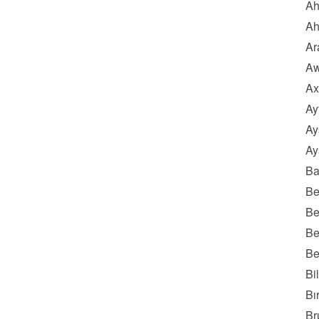
Ah
Ah
Ar
Aw
Ax
Ay
Ay
Ay
Ba
Be
Be
Be
Be
Bi
Bı
Br