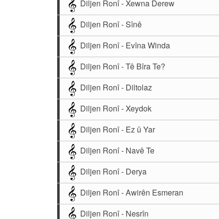
Diljen Ronî - Xewna Derew
Diljen Ronî - Sînê
Diljen Ronî - Evîna Winda
Diljen Ronî - Tê Bîra Te?
Diljen Ronî - Diltolaz
Diljen Ronî - Xeydok
Diljen Ronî - Ez û Yar
Diljen Ronî - Navê Te
Diljen Ronî - Derya
Diljen Ronî - Awirên Esmeran
Diljen Ronî - Nesrîn