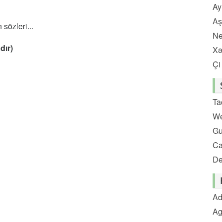
Ay
Aş
sözleri...
Ne
dır)
Xə
Çi
Ta
We
Gu
C
De
Ad
Ag