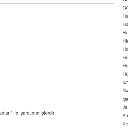
Gü
Ha
Ha
Ha
Hi
Ho
Ho
Ho
Hü
İb
İl
Iş
Ja
lanlar
*
ile işaretlenmişlerdir
Ka
Ke