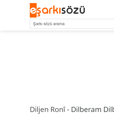
Diljen Ronî
- Dilberam Dil