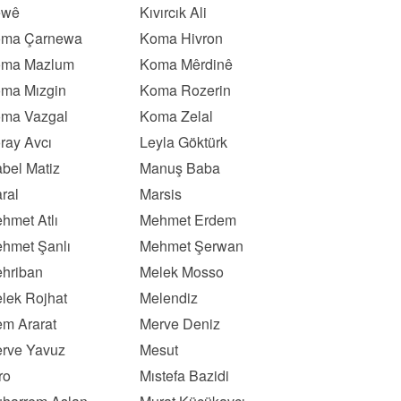
ewê
Kıvırcık Ali
ma Çarnewa
Koma Hivron
ma Mazlum
Koma Mêrdinê
ma Mızgin
Koma Rozerin
ma Vazgal
Koma Zelal
ray Avcı
Leyla Göktürk
bel Matiz
Manuş Baba
ral
Marsis
hmet Atlı
Mehmet Erdem
hmet Şanlı
Mehmet Şerwan
hriban
Melek Mosso
lek Rojhat
Melendiz
m Ararat
Merve Deniz
rve Yavuz
Mesut
ro
Mıstefa Bazidi