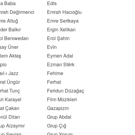
a Baba
Edis
rah Değirmenci
Emrah Hacıoğlu
re Altuğ
Emre Sertkaya
der Balkır
Ergin Xelikan
ol Berxwedan
Erol Şahin
say Üner
Evîn
lem Aktaş
Eymen Adal
pio
Ezman Stêrk
sıl-ı Jazz
Fehime
rat Üngür
Ferhat
rhat Tunç
Feridun Düzağaç
kri Karayel
Film Müzikleri
rat Çakan
Gazapizm
nül Dilan
Grup Abdal
up Alzaymır
Grup Çığ
up Seyran
Grup Yorum