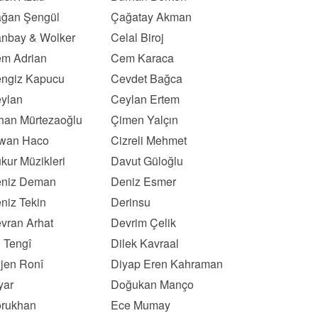
ğan Şengül
Çağatay Akman
nbay & Wolker
Celal Biroj
m Adrian
Cem Karaca
ngiz Kapucu
Cevdet Bağca
ylan
Ceylan Ertem
han Mürtezaoğlu
Çimen Yalçın
wan Haco
Cizreli Mehmet
kur Müzikleri
Davut Güloğlu
niz Deman
Deniz Esmer
niz Tekin
Derinsu
vran Arhat
Devrim Çelik
l Tengî
Dilek Kavraal
ljen Ronî
Diyap Eren Kahraman
yar
Doğukan Manço
rukhan
Ece Mumay