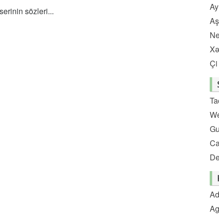
Ay
rinin sözleri...
Aş
Ne
Xə
Çi
Ta
We
Gu
C
De
Ad
Ag