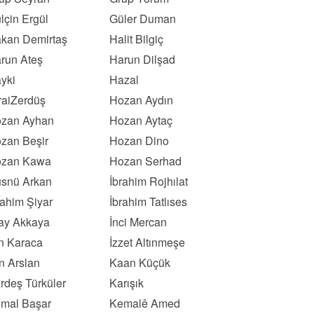
lçin Ergül
Güler Duman
kan Demirtaş
Halit Bilgiç
run Ateş
Harun Dilşad
yki
Hazal
raiZerdüş
Hozan Aydın
zan Ayhan
Hozan Aytaç
zan Beşir
Hozan Dino
zan Kawa
Hozan Serhad
snü Arkan
İbrahim Rojhılat
rahim Şiyar
İbrahim Tatlıses
kay Akkaya
İnci Mercan
ın Karaca
İzzet Altınmeşe
n Arslan
Kaan Küçük
rdeş Türküler
Karışık
mal Başar
Kemalê Amed