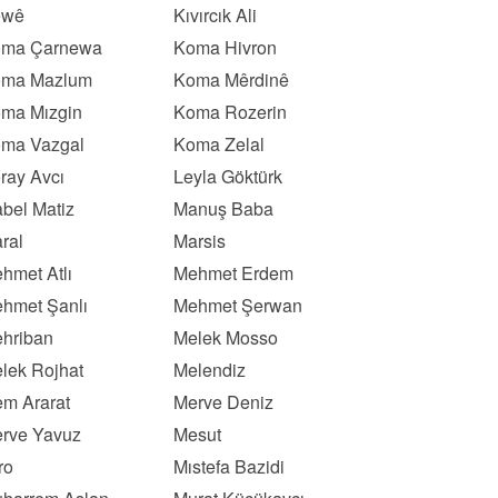
ewê
Kıvırcık Ali
ma Çarnewa
Koma Hivron
ma Mazlum
Koma Mêrdinê
ma Mızgin
Koma Rozerin
ma Vazgal
Koma Zelal
ray Avcı
Leyla Göktürk
bel Matiz
Manuş Baba
ral
Marsis
hmet Atlı
Mehmet Erdem
hmet Şanlı
Mehmet Şerwan
hriban
Melek Mosso
lek Rojhat
Melendiz
m Ararat
Merve Deniz
rve Yavuz
Mesut
ro
Mıstefa Bazidi