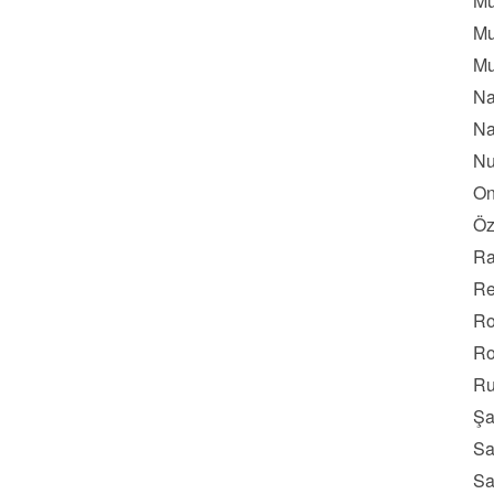
Mu
Mu
Mu
Na
Na
Nu
On
Öz
Ra
Re
Ro
Ro
Ru
Şa
Sa
Sa