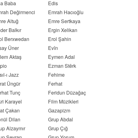
a Baba
Edis
rah Değirmenci
Emrah Hacıoğlu
re Altuğ
Emre Sertkaya
der Balkır
Ergin Xelikan
ol Berxwedan
Erol Şahin
say Üner
Evîn
lem Aktaş
Eymen Adal
pio
Ezman Stêrk
sıl-ı Jazz
Fehime
rat Üngür
Ferhat
rhat Tunç
Feridun Düzağaç
kri Karayel
Film Müzikleri
rat Çakan
Gazapizm
nül Dilan
Grup Abdal
up Alzaymır
Grup Çığ
up Seyran
Grup Yorum