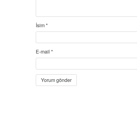
İsim
*
E-mail
*