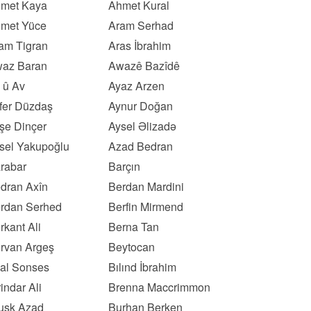
met Kaya
Ahmet Kural
met Yüce
Aram Serhad
am Tigran
Aras İbrahim
az Baran
Awazê Bazîdê
 û Av
Ayaz Arzen
fer Düzdaş
Aynur Doğan
şe Dinçer
Aysel Əlizadə
sel Yakupoğlu
Azad Bedran
rabar
Barçın
dran Axîn
Berdan Mardini
rdan Serhed
Berfin Mirmend
rkant Ali
Berna Tan
rvan Argeş
Beytocan
lal Sonses
Bılınd İbrahim
rindar Ali
Brenna Maccrimmon
usk Azad
Burhan Berken