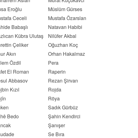
harrem Aslan
Murat Küçükavcı
sa Eroğlu
Müslüm Gürses
stafa Ceceli
Mustafa Özarslan
hide Babaşlı
Natavan Habibi
zlıcan Kübra Ulutaş
Nilüfer Akbal
rettin Çeliker
Oğuzhan Koç
ur Akın
Orhan Hakalmaz
lem Özdil
Pera
fet El Roman
Raperin
sul Abbasov
Rezan Şirvan
jbin Kızıl
Rojda
jîn
Röya
ken
Sadık Gürbüz
hê Bedo
Şahin Kendirci
ncak
Şanışer
udade
Se Bıra