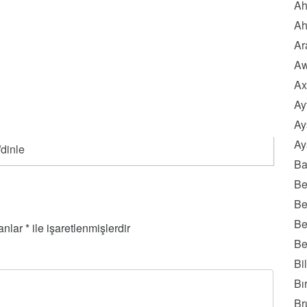
Ah
Ah
Ar
Aw
Ax
Ay
Ay
Ay
/dinle
Ba
Be
Be
Be
lanlar
*
ile işaretlenmişlerdir
Be
Bi
Bı
Br