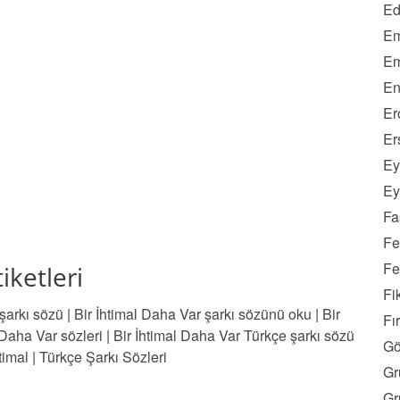
Ed
Em
Em
En
Er
Er
Ey
Ey
Fa
Fe
Fe
iketleri
Fi
 şarkı sözü
|
Bir İhtimal Daha Var şarkı sözünü oku
|
Bir
Fı
 Daha Var sözleri
|
Bir İhtimal Daha Var Türkçe şarkı sözü
Gö
timal
|
Türkçe Şarkı Sözleri
Gr
Gr