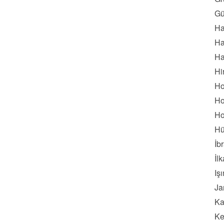
Gü
Ha
Ha
Ha
Hi
Ho
Ho
Ho
Hü
İb
İl
Iş
Ja
Ka
Ke