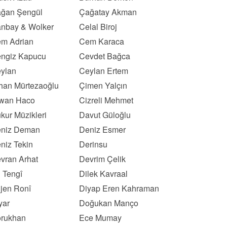
ğan Şengül
Çağatay Akman
nbay & Wolker
Celal Biroj
m Adrian
Cem Karaca
ngiz Kapucu
Cevdet Bağca
ylan
Ceylan Ertem
han Mürtezaoğlu
Çimen Yalçın
wan Haco
Cizreli Mehmet
kur Müzikleri
Davut Güloğlu
niz Deman
Deniz Esmer
niz Tekin
Derinsu
vran Arhat
Devrim Çelik
l Tengî
Dilek Kavraal
ljen Ronî
Diyap Eren Kahraman
yar
Doğukan Manço
rukhan
Ece Mumay