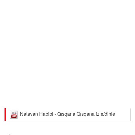
Natavan Habibi - Qısqana Qısqana izle/dinle