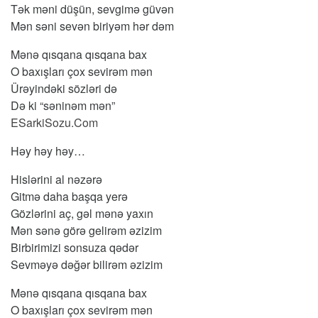
Tək məni düşün, sevgimə güvən
Mən səni sevən biriyəm hər dəm
Mənə qısqana qısqana bax
O baxışları çox sevirəm mən
Ürəyindəki sözləri də
Də ki “səninəm mən”
ESarkiSozu.Com
Həy həy həy…
Hislərini al nəzərə
Gitmə daha başqa yerə
Gözlərini aç, gəl mənə yaxın
Mən sənə görə gelirəm əzizim
Birbirimizi sonsuza qədər
Sevməyə dəğər bilirəm əzizim
Mənə qısqana qısqana bax
O baxışları çox sevirəm mən