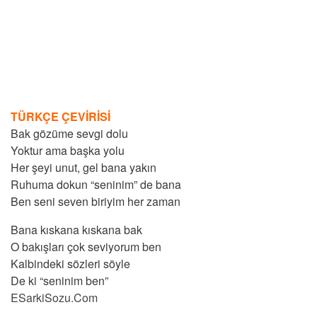
TÜRKÇE ÇEVİRİSİ
Bak gözüme sevgi dolu
Yoktur ama başka yolu
Her şeyi unut, gel bana yakın
Ruhuma dokun “seninim” de bana
Ben seni seven biriyim her zaman
Bana kıskana kıskana bak
O bakışları çok seviyorum ben
Kalbindeki sözleri söyle
De ki “seninim ben”
ESarkiSozu.Com