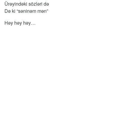
Ürəyindəki sözləri də
Də ki “səninəm mən”
Həy həy həy…