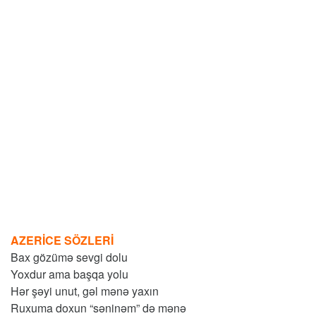
AZERİCE SÖZLERİ
Bax gözümə sevgi dolu
Yoxdur ama başqa yolu
Hər şəyi unut, gəl mənə yaxın
Ruxuma doxun “səninəm” də mənə