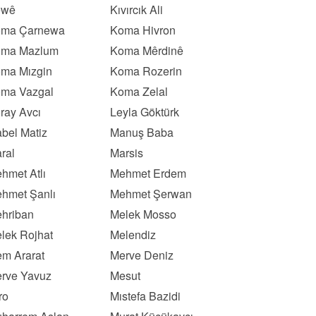
ewê
Kıvırcık Ali
ma Çarnewa
Koma Hivron
ma Mazlum
Koma Mêrdinê
ma Mızgin
Koma Rozerin
ma Vazgal
Koma Zelal
ray Avcı
Leyla Göktürk
bel Matiz
Manuş Baba
ral
Marsis
hmet Atlı
Mehmet Erdem
hmet Şanlı
Mehmet Şerwan
hriban
Melek Mosso
lek Rojhat
Melendiz
m Ararat
Merve Deniz
rve Yavuz
Mesut
ro
Mıstefa Bazidi