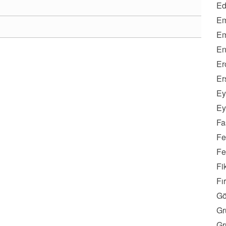
Ed
Em
Em
En
Er
Er
Ey
Ey
Fa
Fe
Fe
Fi
Fı
Gö
Gr
Gr