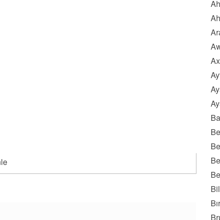
Ah
Ah
Ar
Aw
Ax
Ay
Ay
Ay
Ba
Be
Be
Be
nle
Be
Bi
Bı
Br