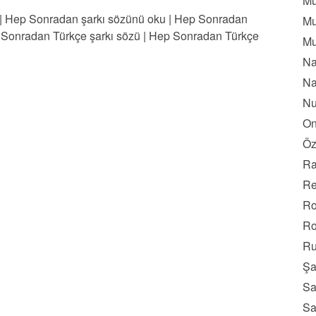
Mu
|
Hep Sonradan şarkı sözünü oku
|
Hep Sonradan
Mu
Sonradan Türkçe şarkı sözü
|
Hep Sonradan Türkçe
Mu
Na
Na
Nu
On
Öz
Ra
Re
Ro
Ro
Ru
Şa
Sa
Sa