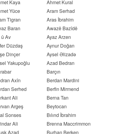
met Kaya
Ahmet Kural
met Yüce
Aram Serhad
am Tigran
Aras İbrahim
az Baran
Awazê Bazîdê
 û Av
Ayaz Arzen
fer Düzdaş
Aynur Doğan
şe Dinçer
Aysel Əlizadə
sel Yakupoğlu
Azad Bedran
rabar
Barçın
dran Axîn
Berdan Mardini
rdan Serhed
Berfin Mirmend
rkant Ali
Berna Tan
rvan Argeş
Beytocan
lal Sonses
Bılınd İbrahim
rindar Ali
Brenna Maccrimmon
usk Azad
Burhan Berken