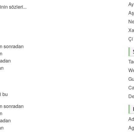
Ay
in sözleri...
Aş
Ne
Xə
Çi
an sonradan
an
radan
Ta
an
We
Gu
C
i bu
De
an sonradan
an
Ad
radan
an
Ag