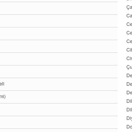
Ça
Ca
Ce
Ce
Ce
Ci
Ci
Çu
De
eli
De
De
mi)
Di
Di
Di
Do