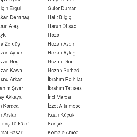
lçin Ergül
Güler Duman
kan Demirtaş
Halit Bilgiç
run Ateş
Harun Dilşad
yki
Hazal
raiZerdüş
Hozan Aydın
zan Ayhan
Hozan Aytaç
zan Beşir
Hozan Dino
zan Kawa
Hozan Serhad
snü Arkan
İbrahim Rojhılat
rahim Şiyar
İbrahim Tatlıses
kay Akkaya
İnci Mercan
ın Karaca
İzzet Altınmeşe
n Arslan
Kaan Küçük
rdeş Türküler
Karışık
mal Başar
Kemalê Amed