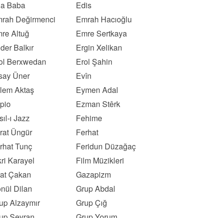
a Baba
Edis
rah Değirmenci
Emrah Hacıoğlu
re Altuğ
Emre Sertkaya
der Balkır
Ergin Xelikan
ol Berxwedan
Erol Şahin
say Üner
Evîn
lem Aktaş
Eymen Adal
pio
Ezman Stêrk
sıl-ı Jazz
Fehime
rat Üngür
Ferhat
rhat Tunç
Feridun Düzağaç
kri Karayel
Film Müzikleri
rat Çakan
Gazapizm
nül Dilan
Grup Abdal
up Alzaymır
Grup Çığ
up Seyran
Grup Yorum