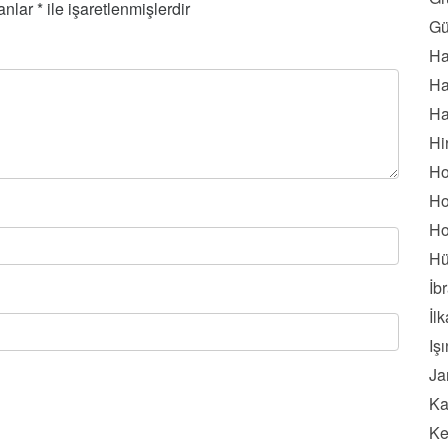
lanlar
*
ile işaretlenmişlerdir
Gü
Ha
Ha
Ha
Hi
Ho
Ho
Ho
Hü
İb
İl
Iş
Ja
Ka
Ke