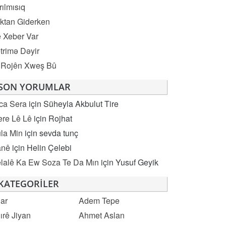
rılmısıq
ktan Giderken
 Xeber Var
trimə Dəyir
 Rojên Xweş Bû
SON YORUMLAR
ca Sera
için
Süheyla Akbulut Tire
re Lê Lê
için
Rojhat
la Min
için
sevda tunç
anê
için
Helin Çelebi
lalê Ka Ew Soza Te Da Mın
için
Yusuf Geyik
KATEGORILER
ar
Adem Tepe
ırê Jiyan
Ahmet Aslan