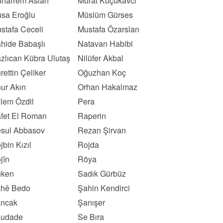
harrem Aslan
Murat Küçükavcı
sa Eroğlu
Müslüm Gürses
stafa Ceceli
Mustafa Özarslan
hide Babaşlı
Natavan Habibi
zlıcan Kübra Ulutaş
Nilüfer Akbal
rettin Çeliker
Oğuzhan Koç
ur Akın
Orhan Hakalmaz
lem Özdil
Pera
fet El Roman
Raperin
sul Abbasov
Rezan Şirvan
jbin Kızıl
Rojda
jîn
Röya
ken
Sadık Gürbüz
hê Bedo
Şahin Kendirci
ncak
Şanışer
udade
Se Bıra