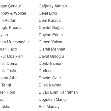
ğan Şengül
Çağatay Akman
nbay & Wolker
Celal Biroj
m Adrian
Cem Karaca
ngiz Kapucu
Cevdet Bağca
ylan
Ceylan Ertem
han Mürtezaoğlu
Çimen Yalçın
wan Haco
Cizreli Mehmet
kur Müzikleri
Davut Güloğlu
niz Deman
Deniz Esmer
niz Tekin
Derinsu
vran Arhat
Devrim Çelik
l Tengî
Dilek Kavraal
ljen Ronî
Diyap Eren Kahraman
yar
Doğukan Manço
rukhan
Ece Mumay