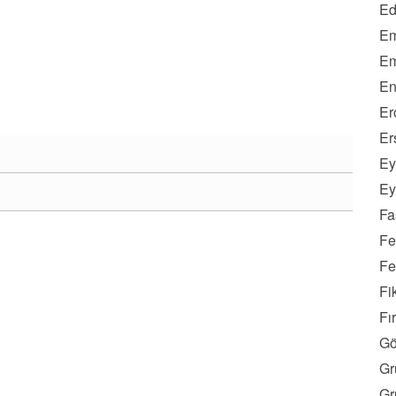
Ed
Em
Em
En
Er
Er
Ey
Ey
Fa
Fe
Fe
Fi
Fı
Gö
Gr
Gr