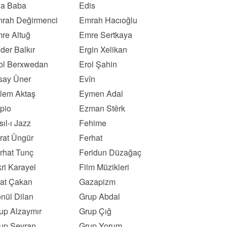
a Baba
Edis
rah Değirmenci
Emrah Hacıoğlu
re Altuğ
Emre Sertkaya
der Balkır
Ergin Xelikan
ol Berxwedan
Erol Şahin
say Üner
Evîn
lem Aktaş
Eymen Adal
pio
Ezman Stêrk
sıl-ı Jazz
Fehime
rat Üngür
Ferhat
rhat Tunç
Feridun Düzağaç
kri Karayel
Film Müzikleri
rat Çakan
Gazapizm
nül Dilan
Grup Abdal
up Alzaymır
Grup Çığ
up Seyran
Grup Yorum