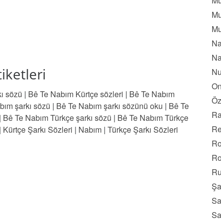
Mu
Mu
Mu
Na
Na
iketleri
Nu
On
ı sözü
|
Bê Te Nabım Kürtçe sözleri
|
Bê Te Nabım
Öz
bım şarkı sözü
|
Bê Te Nabım şarkı sözünü oku
|
Bê Te
Ra
|
Bê Te Nabım Türkçe şarkı sözü
|
Bê Te Nabım Türkçe
Re
|
Kürtçe Şarkı Sözleri
|
Nabım
|
Türkçe Şarkı Sözleri
Ro
Ro
Ru
Şa
Sa
Sa