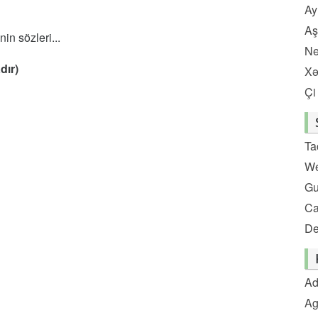
Ay
Aş
n sözleri...
Ne
dır)
Xə
Çi
Ta
We
Gu
C
De
Ad
Ag