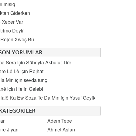
rılmısıq
ktan Giderken
 Xeber Var
trimə Dəyir
 Rojên Xweş Bû
SON YORUMLAR
ca Sera
için
Süheyla Akbulut Tire
re Lê Lê
için
Rojhat
la Min
için
sevda tunç
anê
için
Helin Çelebi
lalê Ka Ew Soza Te Da Mın
için
Yusuf Geyik
KATEGORILER
ar
Adem Tepe
ırê Jiyan
Ahmet Aslan