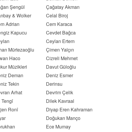
ğan Şengül
Çağatay Akman
nbay & Wolker
Celal Biroj
m Adrian
Cem Karaca
ngiz Kapucu
Cevdet Bağca
ylan
Ceylan Ertem
han Mürtezaoğlu
Çimen Yalçın
wan Haco
Cizreli Mehmet
kur Müzikleri
Davut Güloğlu
niz Deman
Deniz Esmer
niz Tekin
Derinsu
vran Arhat
Devrim Çelik
l Tengî
Dilek Kavraal
ljen Ronî
Diyap Eren Kahraman
yar
Doğukan Manço
rukhan
Ece Mumay