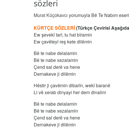
sözleri
Murat Küçükavcı
yorumuyla Bê Te Nabım eserini
KÜRTÇE SÖZLERİ
(Türkçe Çevirisi Aşağıda
Ew şevekî tarî, tu hat bîramin
Ew çavêteyî reş kete dilêmin
Bê te nabe delalamin
Bê te nabe xezalamin
Çend sal derê va hene
Dernakeve ji dilêmin
Hêstir ji çavêmin dibarîn, wekî baranê
Li vê xerab dinyayi her dem dinalim
Bê te nabe delalamin
Bê te nabe xezalamin
Çend sal derê va hene
Dernakeve ji dilêmin