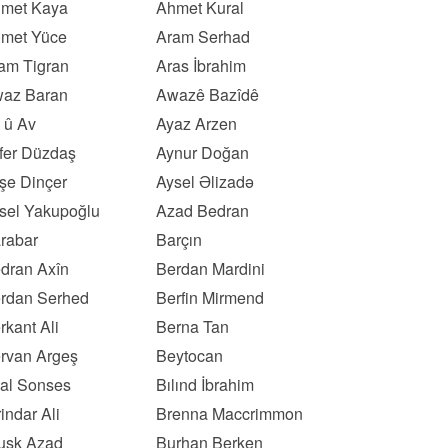
met Kaya
Ahmet Kural
met Yüce
Aram Serhad
am Tigran
Aras İbrahim
az Baran
Awazê Bazîdê
 û Av
Ayaz Arzen
fer Düzdaş
Aynur Doğan
şe Dinçer
Aysel Əlizadə
sel Yakupoğlu
Azad Bedran
rabar
Barçın
dran Axîn
Berdan Mardini
rdan Serhed
Berfin Mirmend
rkant Ali
Berna Tan
rvan Argeş
Beytocan
lal Sonses
Bılınd İbrahim
rindar Ali
Brenna Maccrimmon
usk Azad
Burhan Berken