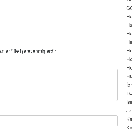
Gü
Ha
Ha
Ha
Hi
Ho
lanlar
*
ile işaretlenmişlerdir
Ho
Ho
Hü
İb
İl
Iş
Ja
Ka
Ke