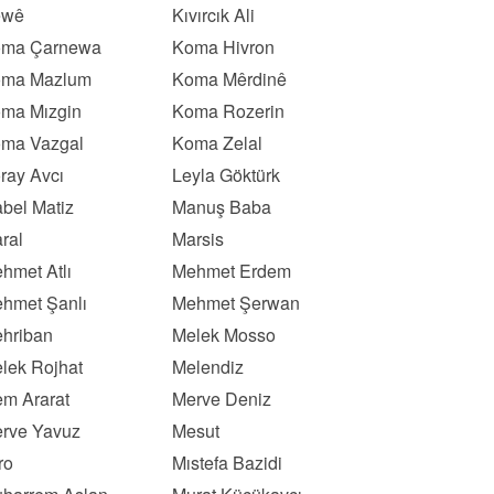
ewê
Kıvırcık Ali
ma Çarnewa
Koma Hivron
ma Mazlum
Koma Mêrdinê
ma Mızgin
Koma Rozerin
ma Vazgal
Koma Zelal
ray Avcı
Leyla Göktürk
bel Matiz
Manuş Baba
ral
Marsis
hmet Atlı
Mehmet Erdem
hmet Şanlı
Mehmet Şerwan
hriban
Melek Mosso
lek Rojhat
Melendiz
m Ararat
Merve Deniz
rve Yavuz
Mesut
ro
Mıstefa Bazidi