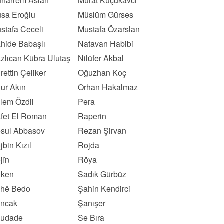
harrem Aslan
Murat Küçükavcı
sa Eroğlu
Müslüm Gürses
stafa Ceceli
Mustafa Özarslan
hide Babaşlı
Natavan Habibi
zlıcan Kübra Ulutaş
Nilüfer Akbal
rettin Çeliker
Oğuzhan Koç
ur Akın
Orhan Hakalmaz
lem Özdil
Pera
fet El Roman
Raperin
sul Abbasov
Rezan Şirvan
jbin Kızıl
Rojda
jîn
Röya
ken
Sadık Gürbüz
hê Bedo
Şahin Kendirci
ncak
Şanışer
udade
Se Bıra