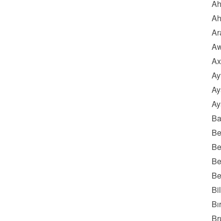
Ah
Ah
Ar
Aw
Ax
Ay
Ay
Ay
Ba
Be
Be
Be
Be
Bi
Bı
Br