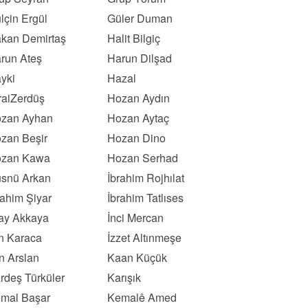
lçin Ergül
Güler Duman
kan Demirtaş
Halit Bilgiç
run Ateş
Harun Dilşad
yki
Hazal
raiZerdüş
Hozan Aydın
zan Ayhan
Hozan Aytaç
zan Beşir
Hozan Dino
zan Kawa
Hozan Serhad
snü Arkan
İbrahim Rojhılat
rahim Şiyar
İbrahim Tatlıses
kay Akkaya
İnci Mercan
ın Karaca
İzzet Altınmeşe
n Arslan
Kaan Küçük
rdeş Türküler
Karışık
mal Başar
Kemalê Amed