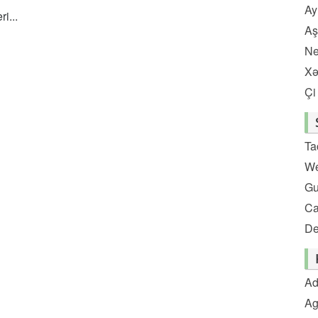
Ay
i...
Aş
Ne
Xə
Çi
Ta
We
Gu
C
De
Ad
Ag