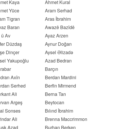
met Kaya
Ahmet Kural
met Yüce
Aram Serhad
am Tigran
Aras İbrahim
az Baran
Awazê Bazîdê
 û Av
Ayaz Arzen
fer Düzdaş
Aynur Doğan
şe Dinçer
Aysel Əlizadə
sel Yakupoğlu
Azad Bedran
rabar
Barçın
dran Axîn
Berdan Mardini
rdan Serhed
Berfin Mirmend
rkant Ali
Berna Tan
rvan Argeş
Beytocan
lal Sonses
Bılınd İbrahim
rindar Ali
Brenna Maccrimmon
usk Azad
Burhan Berken