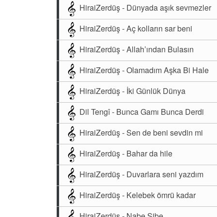
HiraiZerdüş - Dünyada aşık sevmezler
HiraiZerdüş - Aç kolların sar beni
HiraiZerdüş - Allah’ından Bulasın
HiraiZerdüş - Olamadım Aşka Bi Hale
HiraiZerdüş - İki Günlük Dünya
Dil Tengî - Bunca Gamı Bunca Derdi
HiraiZerdüş - Sen de beni sevdin mi
HiraiZerdüş - Bahar da hile
HiraiZerdüş - Duvarlara seni yazdım
HiraiZerdüş - Kelebek ömrü kadar
HiraiZerdüş - Nabe Sibe