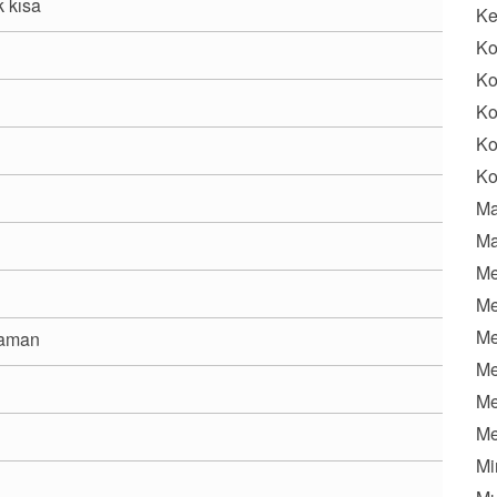
k kısa
K
Ko
Ko
Ko
Ko
Ko
Ma
Ma
Me
Me
Me
Zaman
Me
Me
Me
Mi