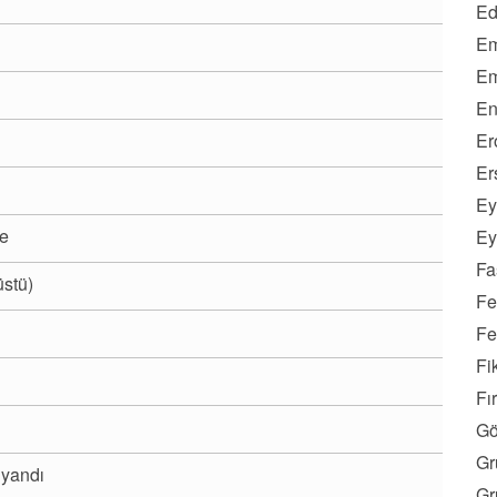
Ed
Em
Em
En
Er
Er
Ey
re
Ey
Fa
üstü)
Fe
Fe
Fi
Fı
Gö
Gr
 yandı
Gr