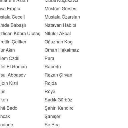
harrem Aslan
Murat Küçükavcı
sa Eroğlu
Müslüm Gürses
stafa Ceceli
Mustafa Özarslan
hide Babaşlı
Natavan Habibi
zlıcan Kübra Ulutaş
Nilüfer Akbal
rettin Çeliker
Oğuzhan Koç
ur Akın
Orhan Hakalmaz
lem Özdil
Pera
fet El Roman
Raperin
sul Abbasov
Rezan Şirvan
jbin Kızıl
Rojda
jîn
Röya
ken
Sadık Gürbüz
hê Bedo
Şahin Kendirci
ncak
Şanışer
udade
Se Bıra