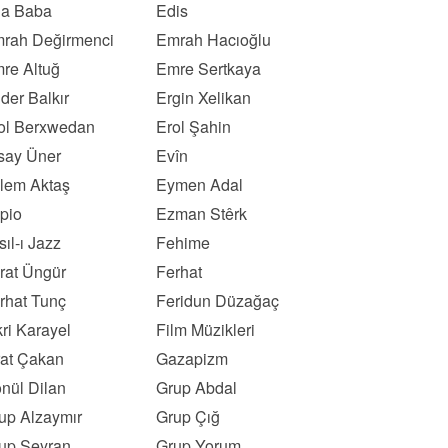
a Baba
Edis
rah Değirmenci
Emrah Hacıoğlu
re Altuğ
Emre Sertkaya
der Balkır
Ergin Xelikan
ol Berxwedan
Erol Şahin
say Üner
Evîn
lem Aktaş
Eymen Adal
pio
Ezman Stêrk
sıl-ı Jazz
Fehime
rat Üngür
Ferhat
rhat Tunç
Feridun Düzağaç
kri Karayel
Film Müzikleri
rat Çakan
Gazapizm
nül Dilan
Grup Abdal
up Alzaymır
Grup Çığ
up Seyran
Grup Yorum