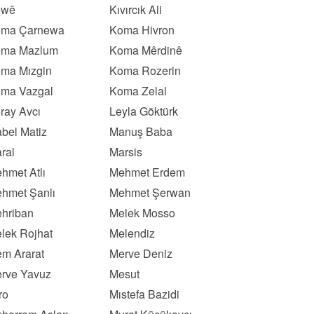
ewê
Kıvırcık Ali
ma Çarnewa
Koma Hivron
ma Mazlum
Koma Mêrdinê
ma Mızgin
Koma Rozerin
ma Vazgal
Koma Zelal
ray Avcı
Leyla Göktürk
bel Matiz
Manuş Baba
ral
Marsis
hmet Atlı
Mehmet Erdem
hmet Şanlı
Mehmet Şerwan
hriban
Melek Mosso
lek Rojhat
Melendiz
m Ararat
Merve Deniz
rve Yavuz
Mesut
ro
Mıstefa Bazidi