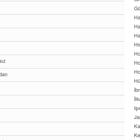
Gü
Ha
Ha
Ha
Hi
Ho
sız
Ho
Ho
rdan
Hü
İb
İl
Iş
Ja
Ka
Ke