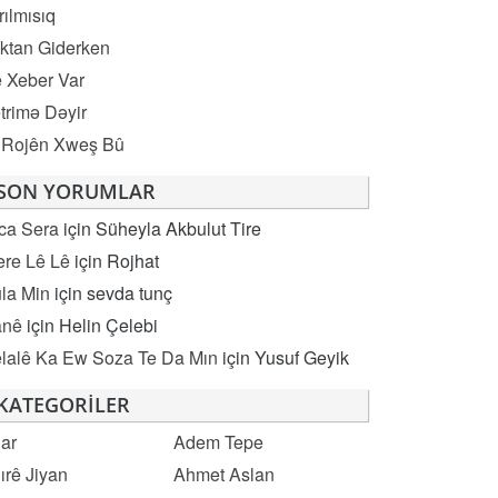
rılmısıq
ktan Giderken
 Xeber Var
trimə Dəyir
 Rojên Xweş Bû
SON YORUMLAR
ca Sera
için
Süheyla Akbulut Tire
re Lê Lê
için
Rojhat
la Min
için
sevda tunç
anê
için
Helin Çelebi
lalê Ka Ew Soza Te Da Mın
için
Yusuf Geyik
KATEGORILER
ar
Adem Tepe
ırê Jiyan
Ahmet Aslan