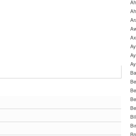
Ah
Ah
Ar
Aw
Ax
Ay
Ay
Ay
Ba
Be
Be
Be
Be
Bi
Bı
Br