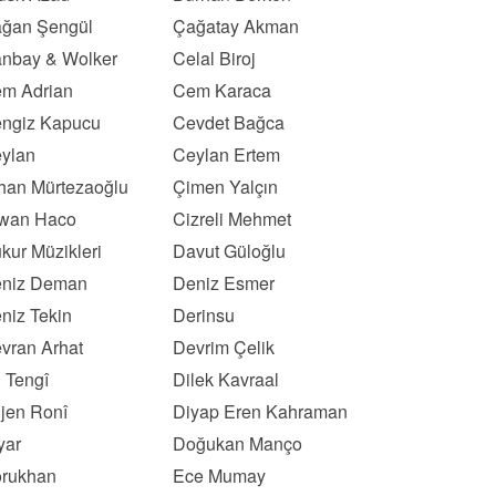
ğan Şengül
Çağatay Akman
nbay & Wolker
Celal Biroj
m Adrian
Cem Karaca
ngiz Kapucu
Cevdet Bağca
ylan
Ceylan Ertem
han Mürtezaoğlu
Çimen Yalçın
wan Haco
Cizreli Mehmet
kur Müzikleri
Davut Güloğlu
niz Deman
Deniz Esmer
niz Tekin
Derinsu
vran Arhat
Devrim Çelik
l Tengî
Dilek Kavraal
ljen Ronî
Diyap Eren Kahraman
yar
Doğukan Manço
rukhan
Ece Mumay