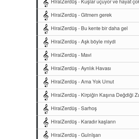
HiraiZerdüş - Kuşlar uçuyor ve hayat ço
HiraiZerdüş - Gitmem gerek
HiraiZerdüş - Bu kente bir daha gel
HiraiZerdüş - Aşk böyle miydi
HiraiZerdüş - Mavi
HiraiZerdüş - Ayrılık Havası
HiraiZerdüş - Ama Yok Umut
HiraiZerdüş - Kirpiğin Kaşına Değdiği 
HiraiZerdüş - Sarhoş
HiraiZerdüş - Karadır kaşların
HiraiZerdüş - Gulnîşan