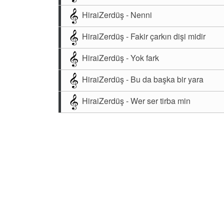
HiraiZerdüş - Nenni
HiraiZerdüş - Fakir çarkın dişi midir
HiraiZerdüş - Yok fark
HiraiZerdüş - Bu da başka bir yara
HiraiZerdüş - Wer ser tirba min