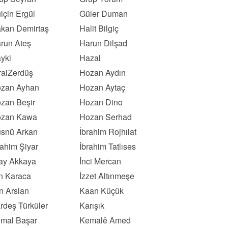
lçin Ergül
Güler Duman
kan Demirtaş
Halit Bilgiç
run Ateş
Harun Dilşad
yki
Hazal
raiZerdüş
Hozan Aydın
zan Ayhan
Hozan Aytaç
zan Beşir
Hozan Dino
zan Kawa
Hozan Serhad
snü Arkan
İbrahim Rojhılat
rahim Şiyar
İbrahim Tatlıses
kay Akkaya
İnci Mercan
ın Karaca
İzzet Altınmeşe
n Arslan
Kaan Küçük
rdeş Türküler
Karışık
mal Başar
Kemalê Amed