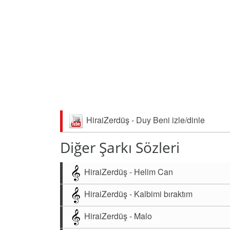
HiraiZerdüş - Duy Beni izle/dinle
Diğer Şarkı Sözleri
HiraiZerdüş - Helim Can
HiraiZerdüş - Kalbimi bıraktım
HiraiZerdüş - Malo