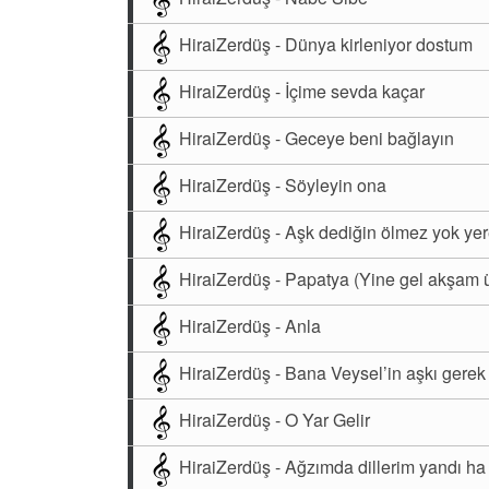
HiraiZerdüş - Dünya kirleniyor dostum
HiraiZerdüş - İçime sevda kaçar
HiraiZerdüş - Geceye beni bağlayın
HiraiZerdüş - Söyleyin ona
HiraiZerdüş - Aşk dediğin ölmez yok ye
HiraiZerdüş - Papatya (Yine gel akşam 
HiraiZerdüş - Anla
HiraiZerdüş - Bana Veysel’in aşkı gerek
HiraiZerdüş - O Yar Gelir
HiraiZerdüş - Ağzımda dillerim yandı ha