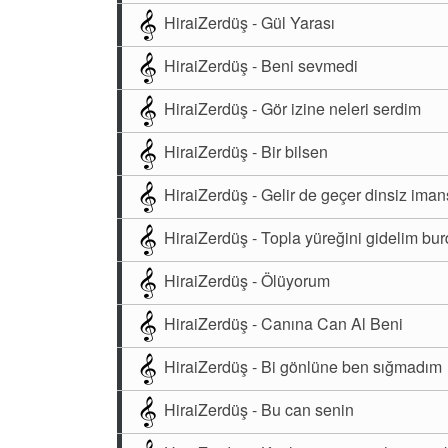
HiraiZerdüş - Gül Yarası
HiraiZerdüş - Beni sevmedi
HiraiZerdüş - Gör izine neleri serdim
HiraiZerdüş - Bir bilsen
HiraiZerdüş - Gelir de geçer dinsiz iman
HiraiZerdüş - Topla yüreğini gidelim bu
HiraiZerdüş - Ölüyorum
HiraiZerdüş - Canına Can Al Beni
HiraiZerdüş - Bi gönlüne ben sığmadım
HiraiZerdüş - Bu can senin