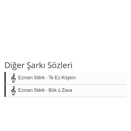
Diğer Şarkı Sözleri
Ezman Stêrk - Te Ez Küştım
Ezman Stêrk - Bûk û Zava