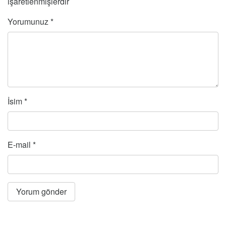
işaretlenmişlerdir
Yorumunuz
*
İsim
*
E-mail
*