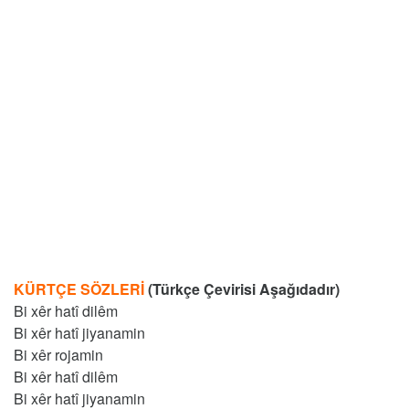
KÜRTÇE SÖZLERİ
(Türkçe Çevirisi Aşağıdadır)
Bi xêr hatî dilêm
Bi xêr hatî jiyanamin
Bi xêr rojamin
Bi xêr hatî dilêm
Bi xêr hatî jiyanamin