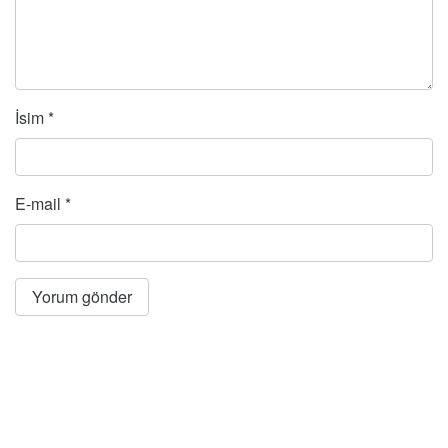
İsim
*
E-mail
*