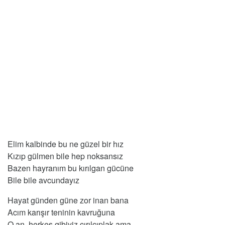
Elim kalbinde bu ne güzel bir hız
Kızıp gülmen bile hep noksansız
Bazen hayranım bu kırılgan gücüne
Bile bile avcundayız
Hayat günden güne zor inan bana
Acım karışır teninin kavruğuna
O an, herkes gibiyiz çırılçıplak ama