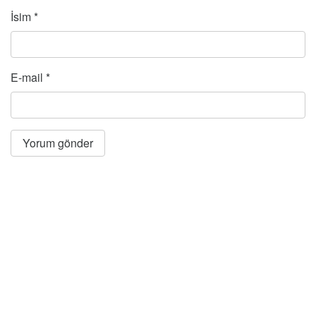
İsim
*
E-mail
*