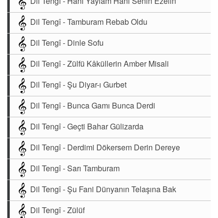
Dil Tengî - Hani Yaylam Hani Senin Ezelin
Dil Tengî - Tamburam Rebab Oldu
Dil Tengî - Dinle Sofu
Dil Tengî - Zülfü Kâküllerin Amber Misali
Dil Tengî - Şu Diyar-ı Gurbet
Dil Tengî - Bunca Gamı Bunca Derdi
Dil Tengî - Geçti Bahar Gülizarda
Dil Tengî - Derdimi Dökersem Derin Dereye
Dil Tengî - Sarı Tamburam
Dil Tengî - Şu Fani Dünyanın Telaşına Bak
Dil Tengî - Zülüf