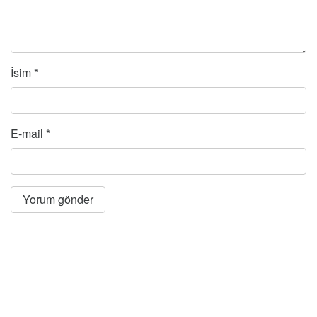
İsim
*
E-mail
*