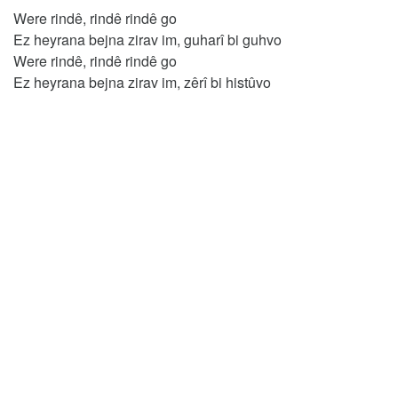
Were rindê, rindê rindê go
Ez heyrana bejna zirav im, guharî bi guhvo
Were rindê, rindê rindê go
Ez heyrana bejna zirav im, zêrî bi histûvo