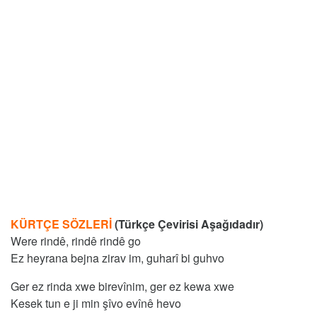
KÜRTÇE SÖZLERİ
(Türkçe Çevirisi Aşağıdadır)
Were rindê, rindê rindê go
Ez heyrana bejna zirav im, guharî bi guhvo
Ger ez rinda xwe birevînim, ger ez kewa xwe
Kesek tun e ji min şîvo evînê hevo