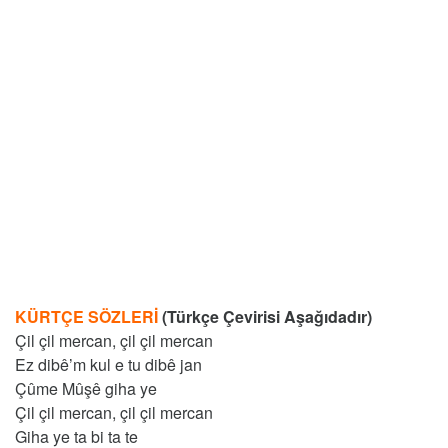
KÜRTÇE SÖZLERİ
(Türkçe Çevirisi Aşağıdadır)
Çil çil mercan, çil çil mercan
Ez dibê’m kul e tu dibê jan
Çûme Mûşê giha ye
Çil çil mercan, çil çil mercan
Giha ye ta bi ta te