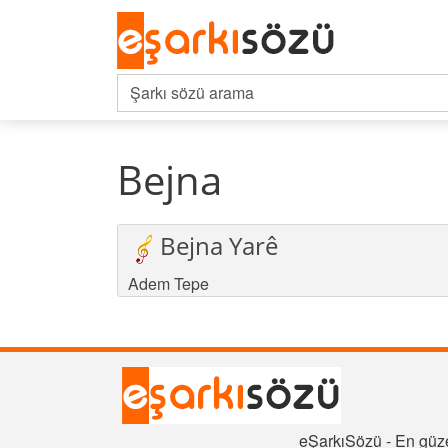
Bejna
Bejna Yarê
Adem Tepe
eŞarkıSözü - En güze