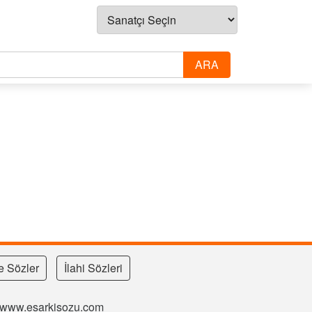
e Sözler
İlahi Sözleri
si www.esarkisozu.com