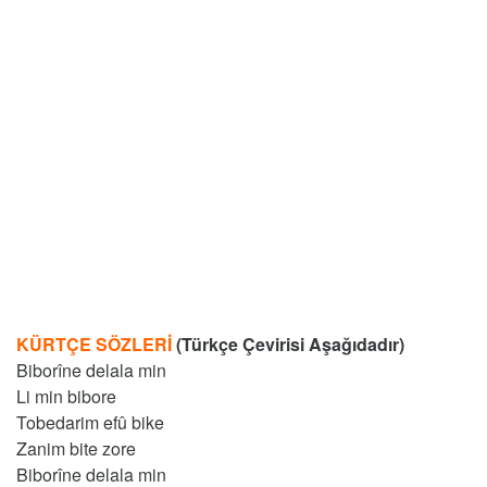
KÜRTÇE SÖZLERİ
(Türkçe Çevirisi Aşağıdadır)
Biborîne delala min
Li min bibore
Tobedarim efû bike
Zanim bite zore
Biborîne delala min