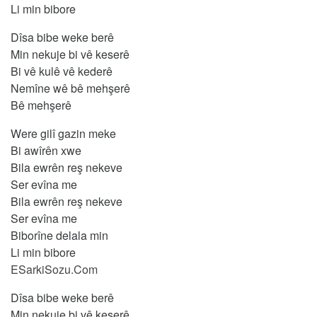
Li min bibore
Dîsa bibe weke berê
Min nekuje bi vê keserê
Bi vê kulê vê kederê
Nemîne wê bê mehşerê
Bê mehşerê
Were gilî gazin meke
Bi awîrên xwe
Bila ewrên reş nekeve
Ser evîna me
Bila ewrên reş nekeve
Ser evîna me
Biborîne delala min
Li min bibore
ESarkiSozu.Com
Dîsa bibe weke berê
Min nekuje bi vê keserê