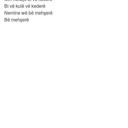
Bi vê kulê vê kederê
Nemîne wê bê mehşerê
Bê mehşerê