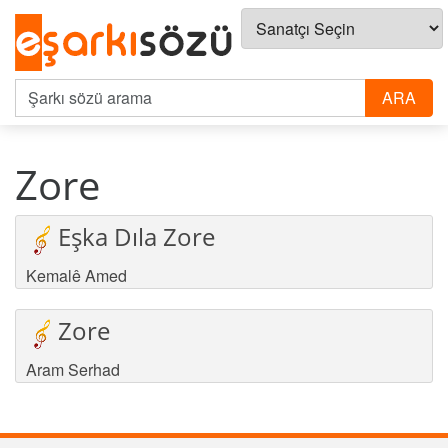
Zore
Eşka Dıla Zore
Kemalê Amed
Zore
Aram Serhad