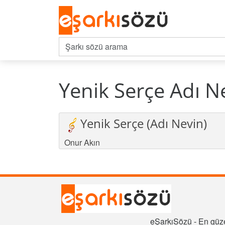
Yenik Serçe Adı N
Yenik Serçe (Adı Nevin)
Onur Akın
eŞarkıSözü - En güze