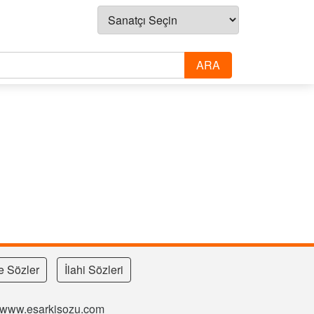
e Sözler
İlahi Sözleri
si www.esarkisozu.com