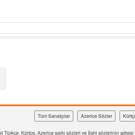
Tüm Sanatçılar
Azerice Sözler
Kürtç
l Türkçe, Kürtçe, Azerice şarkı sözleri ve İlahi sözlerinin adre