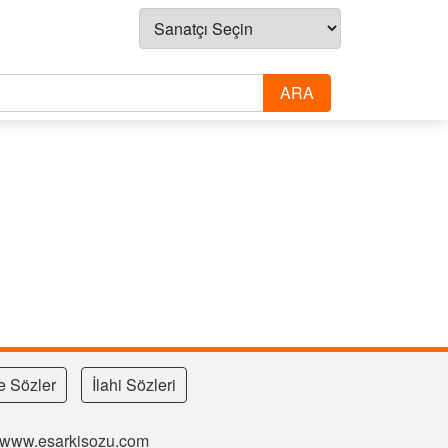
e Sözler
İlahi Sözleri
si www.esarkisozu.com