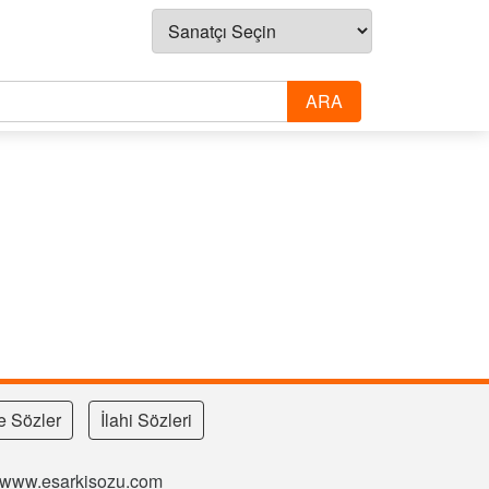
e Sözler
İlahi Sözleri
si www.esarkisozu.com