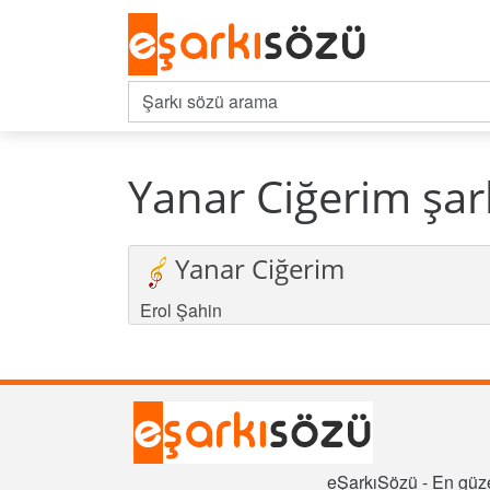
Yanar Ciğerim şar
Yanar Ciğerim
Erol Şahin
eŞarkıSözü - En güze