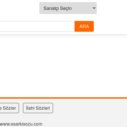
e Sözler
İlahi Sözleri
si www.esarkisozu.com