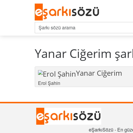
Yanar Ciğerim şar
Yanar Ciğerim
Erol Şahin
eŞarkıSözü - En güze