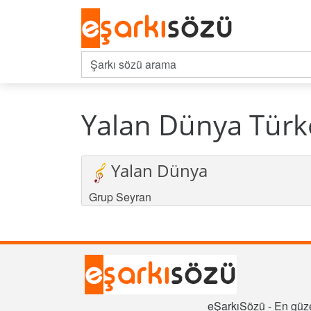
Yalan Dünya Türkç
Yalan Dünya
Grup Seyran
eŞarkıSözü - En güze