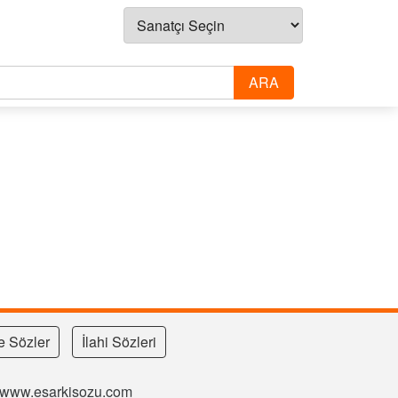
e Sözler
İlahi Sözleri
si www.esarkisozu.com