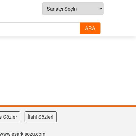
e Sözler
İlahi Sözleri
si www.esarkisozu.com