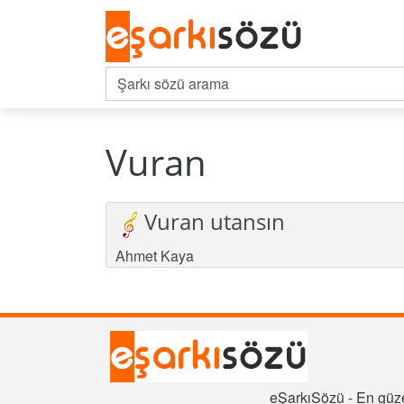
Vuran
Vuran utansın
Ahmet Kaya
eŞarkıSözü - En güze