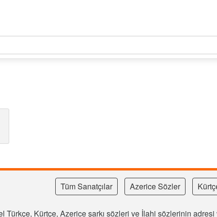
Tüm Sanatçılar
Azerice Sözler
Kürtç
l Türkçe, Kürtçe, Azerice şarkı sözleri ve İlahi sözlerinin adre