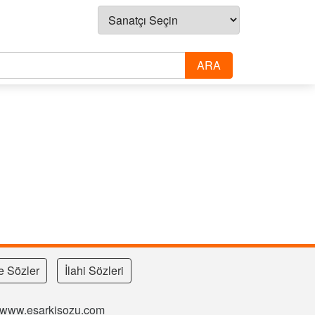
e Sözler
İlahi Sözleri
si www.esarkisozu.com