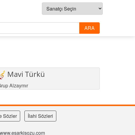
Mavi Türkü
rup Alzaymır
e Sözler
İlahi Sözleri
si www.esarkisozu.com