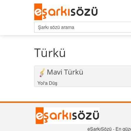
Türkü
Mavi Türkü
Yol'a Düş
eŞarkıSözü - En güze