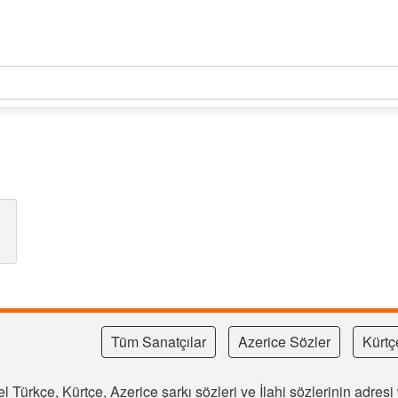
Tüm Sanatçılar
Azerice Sözler
Kürtç
l Türkçe, Kürtçe, Azerice şarkı sözleri ve İlahi sözlerinin adre