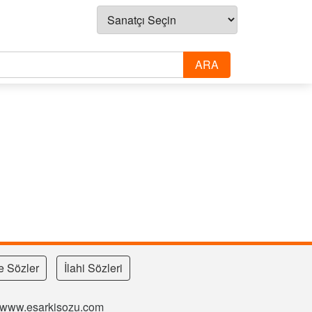
e Sözler
İlahi Sözleri
si www.esarkisozu.com