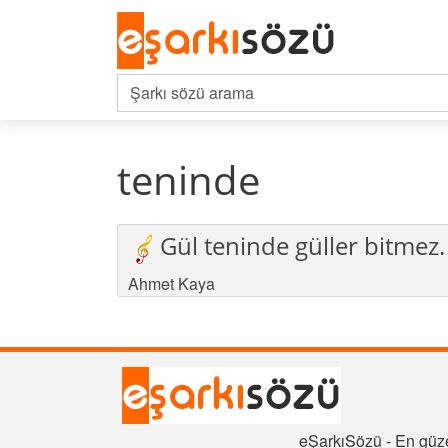
teninde
Gül teninde güller bitmez.
Ahmet Kaya
eŞarkıSözü - En güze